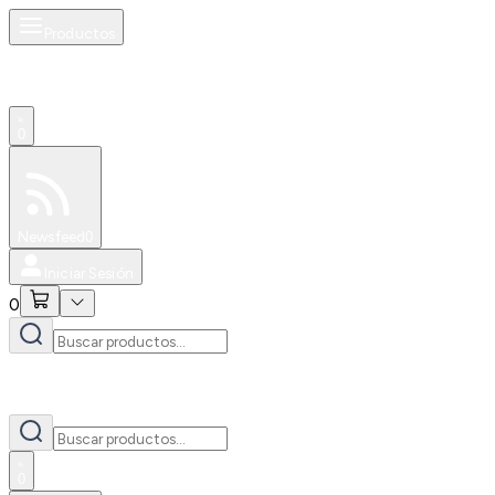
Productos
0
Especiales
Newsfeed
0
Iniciar Sesión
0
0