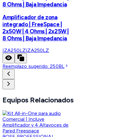
8 Ohms | Baja Impedancia
Amplificador de zona
integrado | FreeSpace |
2x50W | 4 Ohms | 2x25W |
8 Ohms | Baja Impedancia
IZA250LZ
IZA250LZ
Reemplazo sugerido:
250BL
Equipos Relacionados
BOSE PROFESSIONAL