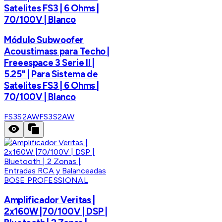
Satelites FS3 | 6 Ohms |
70/100V | Blanco
Módulo Subwoofer
Acoustimass para Techo |
Freeespace 3 Serie II |
5.25" | Para Sistema de
Satelites FS3 | 6 Ohms |
70/100V | Blanco
FS3S2AW
FS3S2AW
BOSE PROFESSIONAL
Amplificador Veritas |
2x160W |70/100V | DSP |