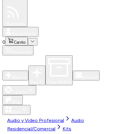
Especiales
Newsfeed
0
Iniciar Sesión
0
Carrito
Productos
Nuevos
Eventos
Para Ti
Caja Abierta
Soporte
Blog
Apps
Audio y Video Profesional
Audio
Residencial/Comercial
Kits