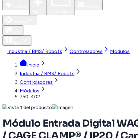
Nuevos
Eventos
Para Ti
Caja Abierta
Soporte
Blog
Apps
Industria / BMS/ Robots
Controladores
Módulos
Inicio
Industria / BMS/ Robots
Controladores
Módulos
750-402
Módulo Entrada Digital WAGO
/ CAGE CLAMP® / IP20 / Car