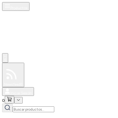
Productos
0
Especiales
Newsfeed
0
Iniciar Sesión
0