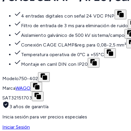
4 entradas digitales con señal 24 VDC PNP
Filtro de entrada de 3 ms para eliminación de ruido
Aislamiento galvánico de 500 kV sistema/campo
Conexión CAGE CLAMP&reg; para 0,08-2,5 mm²
Temperatura operativa de 0°C a +55°C
Montaje en carril DIN con IP20
Modelo
750-402
Marca
WAGO
SAT
32151703
3 años de garantía
Inicia sesión para ver precios especiales
Iniciar Sesión