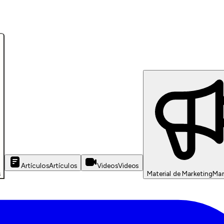
Artículos
Artículos
Videos
Videos
s
Material de Marketing
Mar