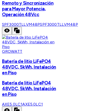
Remoto y Sincronización
para Mayor Potencia,
Operación 48Vcc
SPF3000TLLVM48P
SPF3000TLLVM48P
GROWATT
Batería de litio LiFePO4
48VDC, 5kWh, Instalación
en Piso
Batería de litio LiFePO4
48VDC, 5kWh, Instalación
en Piso
AXE5.0LC1
AXE5.0LC1