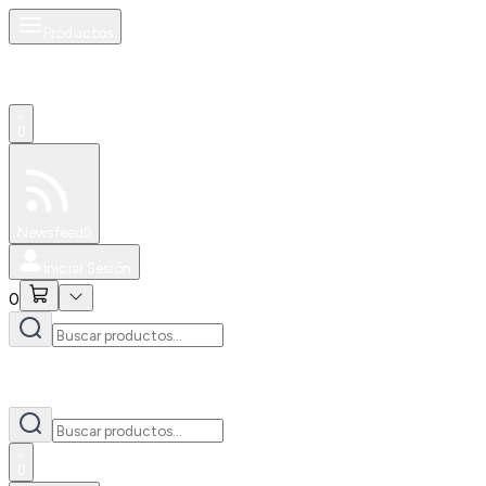
Productos
0
Especiales
Newsfeed
0
Iniciar Sesión
0
0