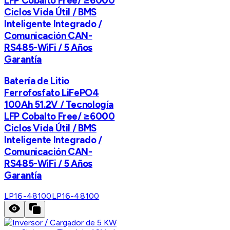
LFP Cobalto Free/ ≥6000
Ciclos Vida Útil / BMS
Inteligente Integrado /
Comunicación CAN-
RS485-WiFi / 5 Años
Garantía
Batería de Litio
Ferrofosfato LiFePO4
100Ah 51.2V / Tecnología
LFP Cobalto Free/ ≥6000
Ciclos Vida Útil / BMS
Inteligente Integrado /
Comunicación CAN-
RS485-WiFi / 5 Años
Garantía
LP16-48100
LP16-48100