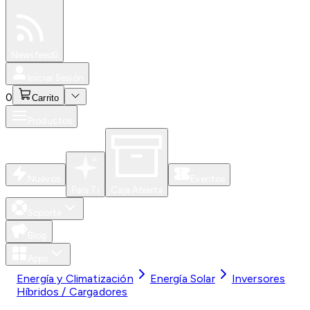
Especiales
Newsfeed
0
Iniciar Sesión
0
Carrito
Productos
Nuevos
Eventos
Para Ti
Caja Abierta
Soporte
Blog
Apps
Energía y Climatización
Energía Solar
Inversores
Híbridos / Cargadores