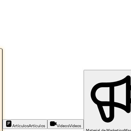
Artículos
Artículos
Videos
Videos
s
Material de Marketing
Mar