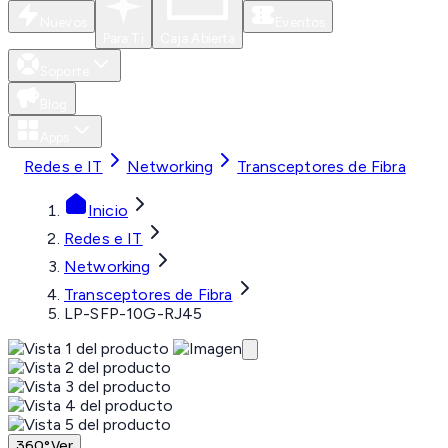
Nuevos
Eventos
Para Ti
Caja Abierta
Soporte
Blog
Apps
Redes e IT
Networking
Transceptores de Fibra
Inicio
Redes e IT
Networking
Transceptores de Fibra
LP-SFP-10G-RJ45
360°
Ver