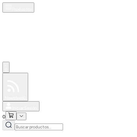
Productos
0
Especiales
Newsfeed
0
Iniciar Sesión
0