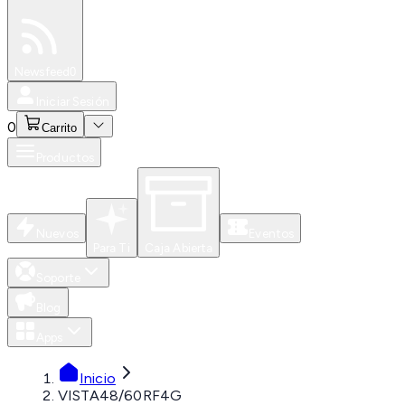
Especiales
Newsfeed
0
Iniciar Sesión
0
Carrito
Productos
Nuevos
Eventos
Para Ti
Caja Abierta
Soporte
Blog
Apps
Inicio
VISTA48/60RF4G