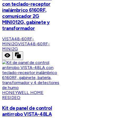
con teclado-receptor
inalámbrico 6160RF,
comunicador 2G
MINI012G, gabinete y
transformador
VISTA48-60RF-
MINI2G
VISTA48-60RF-
MINI2G
HONEYWELL HOME
RESIDEO
Kit de panel de control
antirrobo VISTA-48LA