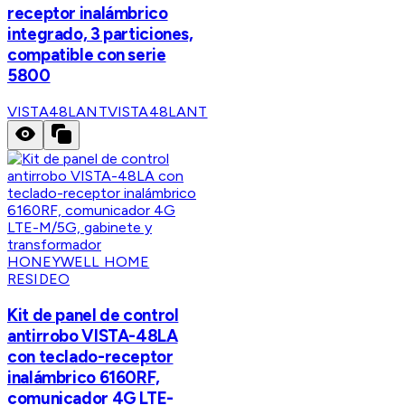
receptor inalámbrico
integrado, 3 particiones,
compatible con serie
5800
VISTA48LANT
VISTA48LANT
HONEYWELL HOME
RESIDEO
Kit de panel de control
antirrobo VISTA-48LA
con teclado-receptor
inalámbrico 6160RF,
comunicador 4G LTE-