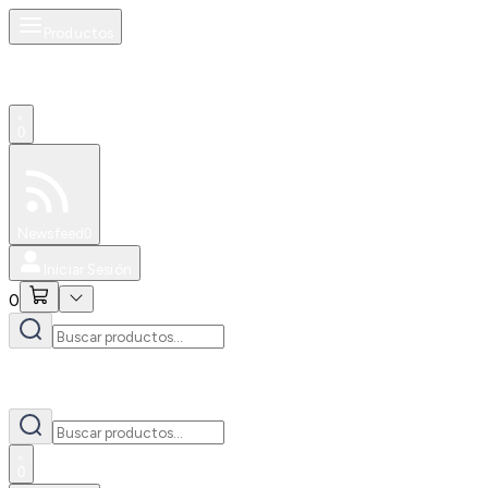
Productos
0
Especiales
Newsfeed
0
Iniciar Sesión
0
0