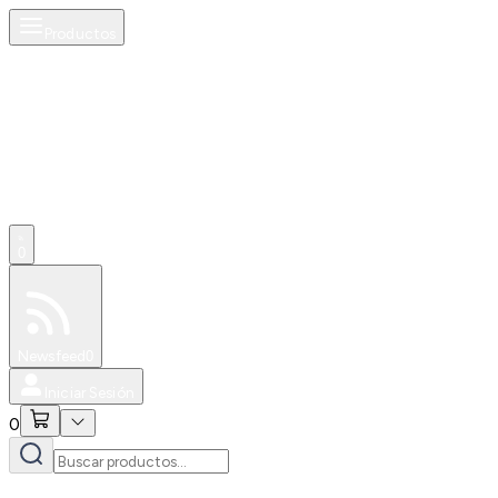
Productos
0
Especiales
Newsfeed
0
Iniciar Sesión
0