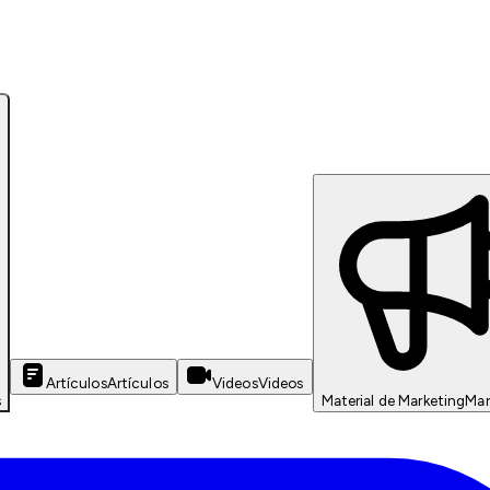
Artículos
Artículos
Videos
Videos
s
Material de Marketing
Mar