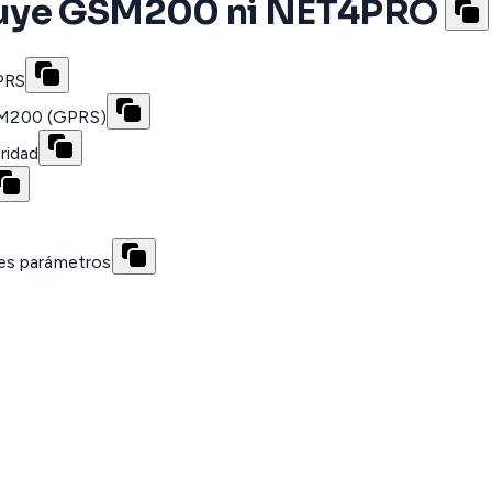
luye GSM200 ni NET4PRO
GPRS
SM200 (GPRS)
ridad
es parámetros