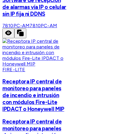
Software de recepción
de alarmas vía IP o celular
sin IP fija ni DDNS
7810PC-AM
7810PC-AM
FIRE-LITE
Receptora IP central de
monitoreo para paneles
de incendio e intrusión
con módulos Fire-Lite
IPDACT o Honeywell MIP
Receptora IP central de
monitoreo para paneles