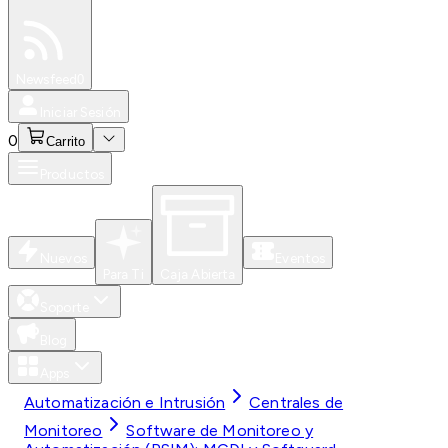
Especiales
Newsfeed
0
Iniciar Sesión
0
Carrito
Productos
Nuevos
Eventos
Para Ti
Caja Abierta
Soporte
Blog
Apps
Automatización e Intrusión
Centrales de
Monitoreo
Software de Monitoreo y