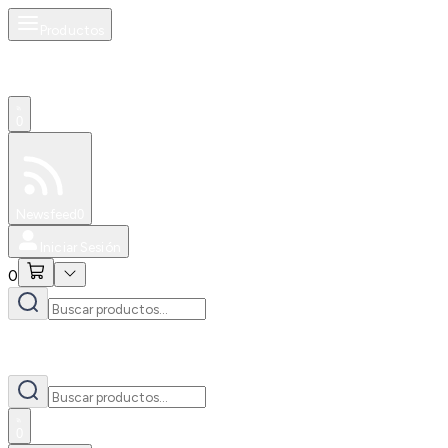
Productos
0
Especiales
Newsfeed
0
Iniciar Sesión
0
0