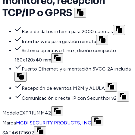
monitoreo, recepción
TCP/IP o GPRS
Base de datos interna para 2000 cuentas
Interfaz web para gestión remota
Sistema operativo Linux, diseño compacto
160x120x40 mm
Puerto Ethernet y alimentación 5VCC 2A incluida
Recepción de eventos M2M y ALULA
Comunicación directa IP con Securithor v2
Modelo
EXTRIUMM42
Marca
MCDI SECURITY PRODUCTS, INC
SAT
46171602