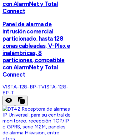
con AlarmNet y Total
Connect
Panel de alarma de
intrusión comercial
particionado, hasta 128
zonas cableadas, V-Plex e
inalámbricas, 8
particiones, compatible
con AlarmNet y Total
Connect
VISTA-128-BP-T
VISTA-128-
BP-T