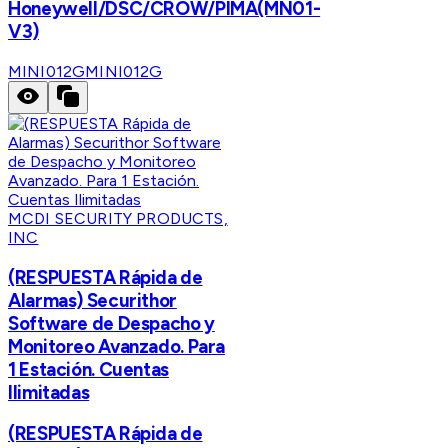
Honeywell/DSC/CROW/PIMA(MN01-
V3)
MINI012G
MINI012G
MCDI SECURITY PRODUCTS,
INC
(RESPUESTA Rápida de
Alarmas) Securithor
Software de Despacho y
Monitoreo Avanzado. Para
1 Estación. Cuentas
Ilimitadas
(RESPUESTA Rápida de