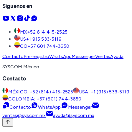
Síguenos en
MX
+52 614 415-2525
US
+1 915 533-5119
CO
+57 601 744-3650
Contacto
Pre-registro
WhatsApp
Messenger
Ventas
Ayuda
SYSCOM México
Contacto
MÉXICO: +52 (614) 415-2525
USA: +1 (915) 533-5119
COLOMBIA: +57 (601) 744-3650
Contacto
WhatsApp
Messenger
ventas@syscom.mx
ayuda@syscom.mx