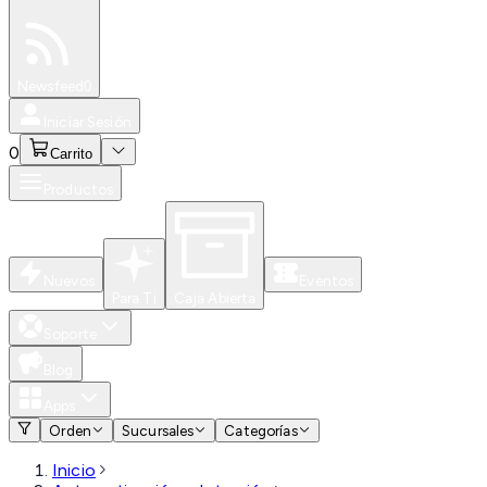
Especiales
Newsfeed
0
Iniciar Sesión
0
Carrito
Productos
Nuevos
Eventos
Para Ti
Caja Abierta
Soporte
Blog
Apps
Orden
Sucursales
Categorías
Inicio