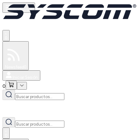
Productos
0
Especiales
Newsfeed
0
Iniciar Sesión
0
0