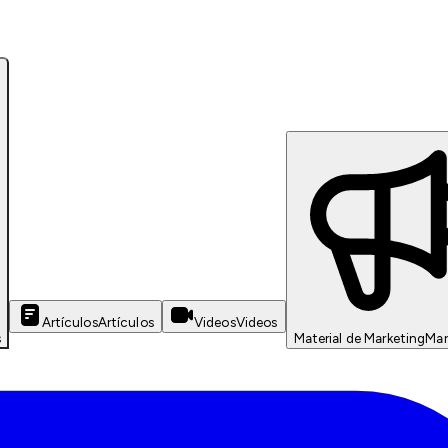
Artículos
Artículos
Videos
Videos
s
Material de Marketing
Mar