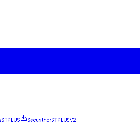
osSTPLUS
SecurithorSTPLUSV2