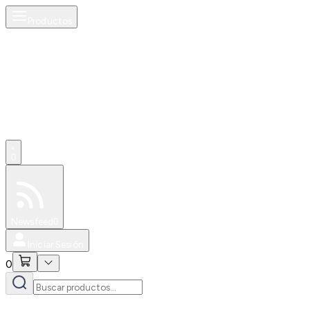
Productos
0
Especiales
Newsfeed
0
Iniciar Sesión
0