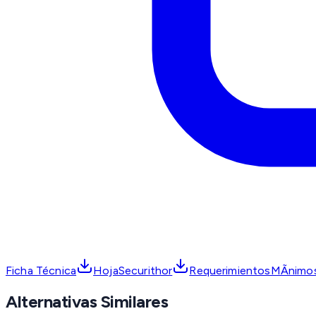
Ficha Técnica
HojaSecurithor
RequerimientosMÃ­nim
Alternativas Similares