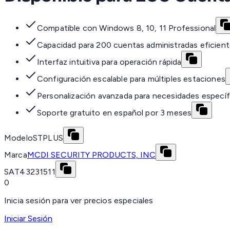
Compatible con Windows 8, 10, 11 Professional
Capacidad para 200 cuentas administradas eficie
Interfaz intuitiva para operación rápida
Configuración escalable para múltiples estaciones
Personalización avanzada para necesidades específ
Soporte gratuito en español por 3 meses
Modelo
STPLUS
Marca
MCDI SECURITY PRODUCTS, INC
SAT
43231511
0
Inicia sesión para ver precios especiales
Iniciar Sesión