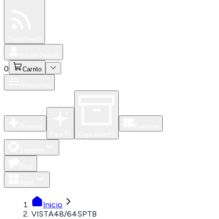
Especiales
Newsfeed
0
Iniciar Sesión
0
Carrito
Productos
Nuevos
Eventos
Para Ti
Caja Abierta
Soporte
Blog
Apps
Inicio
VISTA48/64SPTB