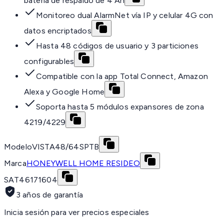
batería de respaldo de 4 Ah
Monitoreo dual AlarmNet vía IP y celular 4G con
datos encriptados
Hasta 48 códigos de usuario y 3 particiones
configurables
Compatible con la app Total Connect, Amazon
Alexa y Google Home
Soporta hasta 5 módulos expansores de zona
4219/4229
Modelo
VISTA48/64SPTB
Marca
HONEYWELL HOME RESIDEO
SAT
46171604
3 años de garantía
Inicia sesión para ver precios especiales