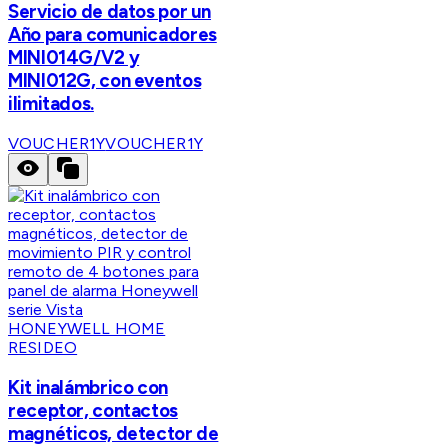
Servicio de datos por un
Año para comunicadores
MINI014G/V2 y
MINI012G, con eventos
ilimitados.
VOUCHER1Y
VOUCHER1Y
HONEYWELL HOME
RESIDEO
Kit inalámbrico con
receptor, contactos
magnéticos, detector de