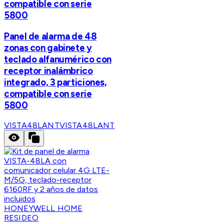
compatible con serie
5800
Panel de alarma de 48
zonas con gabinete y
teclado alfanumérico con
receptor inalámbrico
integrado, 3 particiones,
compatible con serie
5800
VISTA48LANT
VISTA48LANT
HONEYWELL HOME
RESIDEO