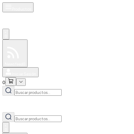
Productos
0
Especiales
Newsfeed
0
Iniciar Sesión
0
0