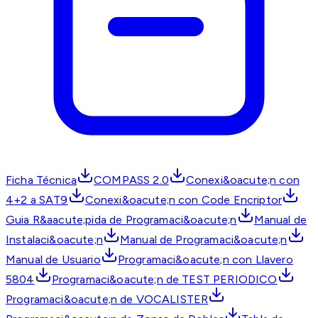
Ficha Técnica
COMPASS 2.0
Conexi&oacute;n con
4+2 a SAT9
Conexi&oacute;n con Code Encriptor
Guia R&aacute;pida de Programaci&oacute;n
Manual de
Instalaci&oacute;n
Manual de Programaci&oacute;n
Manual de Usuario
Programaci&oacute;n con Llavero
5804
Programaci&oacute;n de TEST PERIODICO
Programaci&oacute;n de VOCALISTER