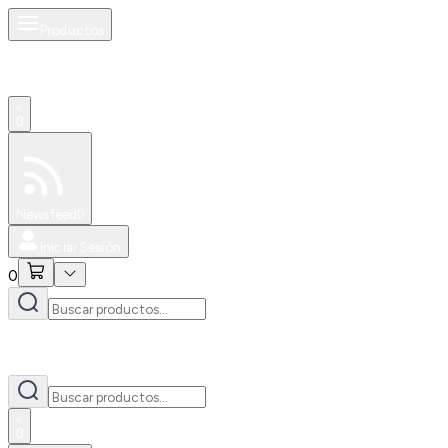
Productos
0
Especiales
Newsfeed
0
Iniciar Sesión
0
0