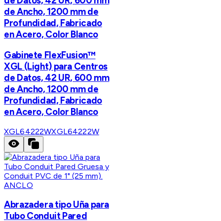
de Datos, 42 UR, 600 mm
de Ancho, 1200 mm de
Profundidad, Fabricado
en Acero, Color Blanco
Gabinete FlexFusion™
XGL (Light) para Centros
de Datos, 42 UR, 600 mm
de Ancho, 1200 mm de
Profundidad, Fabricado
en Acero, Color Blanco
XGL64222W
XGL64222W
ANCLO
Abrazadera tipo Uña para
Tubo Conduit Pared