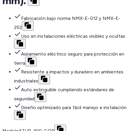
mm).
Fabricación bajo norma NMX-E-012 y NMX-E-
252
Uso en instalaciones eléctricas visibles y ocultas
Aislamiento eléctrico seguro para protección en
tierra
Resistente a impactos y duradero en ambientes
industriales
Auto extinguible cumpliendo estándares de
seguridad
Diseño optimizado para fácil manejo e instalación
Modelo
ATUP-300-COP