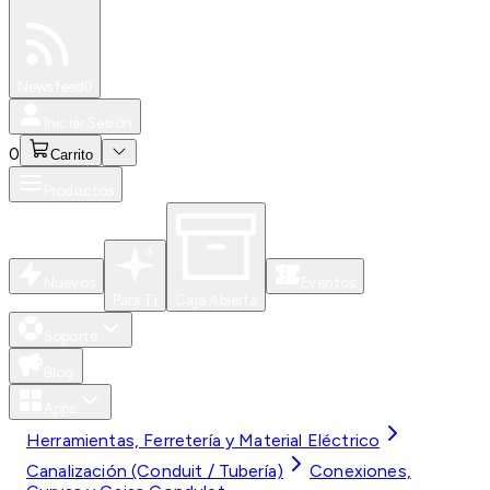
Especiales
Newsfeed
0
Iniciar Sesión
0
Carrito
Productos
Nuevos
Eventos
Para Ti
Caja Abierta
Soporte
Blog
Apps
Herramientas, Ferretería y Material Eléctrico
Canalización (Conduit / Tubería)
Conexiones,