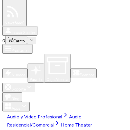
Especiales
Newsfeed
0
Iniciar Sesión
0
Carrito
Productos
Nuevos
Eventos
Para Ti
Caja Abierta
Soporte
Blog
Apps
Audio y Video Profesional
Audio
Residencial/Comercial
Home Theater