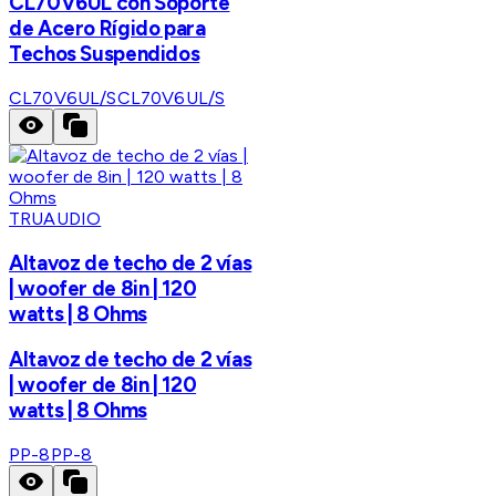
CL70V6UL con Soporte
de Acero Rígido para
Techos Suspendidos
CL70V6UL/S
CL70V6UL/S
TRUAUDIO
Altavoz de techo de 2 vías
| woofer de 8in | 120
watts | 8 Ohms
Altavoz de techo de 2 vías
| woofer de 8in | 120
watts | 8 Ohms
PP-8
PP-8