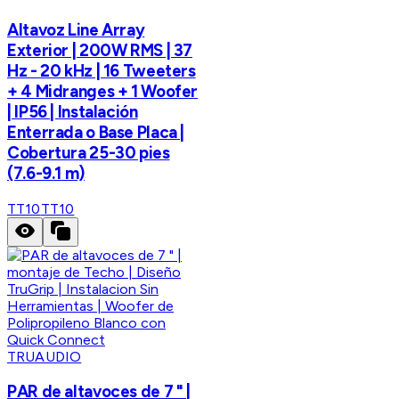
Altavoz Line Array
Exterior | 200W RMS | 37
Hz - 20 kHz | 16 Tweeters
+ 4 Midranges + 1 Woofer
| IP56 | Instalación
Enterrada o Base Placa |
Cobertura 25-30 pies
(7.6-9.1 m)
TT10
TT10
TRUAUDIO
PAR de altavoces de 7 " |