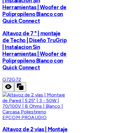
| Instalacion Sin
Herramientas | Woofer de
Polipropileno Blanco con
Quick Connect
Altavoz de 7 " | montaje
de Techo | Diseño TruGrip
| Instalacion Sin
Herramientas | Woofer de
Polipropileno Blanco con
Quick Connect
G72
G72
EPCOM PROAUDIO
Altavoz de 2 vías | Montaje