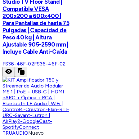
Studio TV Floor Stand |
Compatible VESA
200x200 a 600x400 |
Para Pantallas de hasta 75
Pulgadas | Capacidad de
Peso 40 kg | Altura
Ajustable 905-2590 mm |
Incluye Cable Anti-Caída
FS36-46F-02
FS36-46F-02
TRUAUDIO
Nuevo