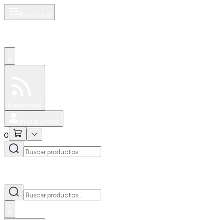
Productos
0
Especiales
Newsfeed
0
Iniciar Sesión
0
0