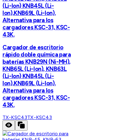
(Li-Ion) KNB45L (Li-
Ion),KNB69L (Li-Ion).
Alternativa para los
cargadores KSC-31, KSC-
43K.
Cargador de escritorio
rápido doble química para
baterías KNB29N (Ni-MH),
KNB65L (Li-Ion), KNB63L
(Li-Ion) KNB45L (Li-
Ion),KNB69L (Li-Ion).
Alternativa para los
cargadores KSC-31, KSC-
43K.
TX-KSC43
TX-KSC43