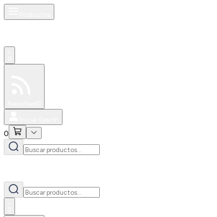
Productos
0
Especiales
Newsfeed
0
Iniciar Sesión
0
0