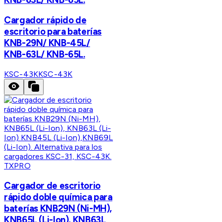
Cargador rápido de
escritorio para baterías
KNB-29N/ KNB-45L/
KNB-63L/ KNB-65L.
KSC-43K
KSC-43K
TXPRO
Cargador de escritorio
rápido doble química para
baterías KNB29N (Ni-MH),
KNB65L (Li-Ion), KNB63L