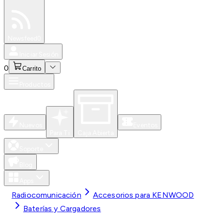
Especiales
Newsfeed
0
Iniciar Sesión
0
Carrito
Productos
Nuevos
Eventos
Para Ti
Caja Abierta
Soporte
Blog
Apps
Radiocomunicación
Accesorios para KENWOOD
Baterías y Cargadores