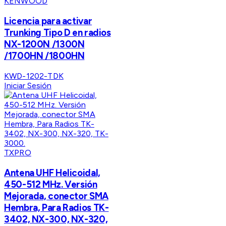
KENWOOD
Licencia para activar
Trunking Tipo D en radios
NX-1200N /1300N
/1700HN /1800HN
KWD-1202-TDK
Iniciar Sesión
TXPRO
Antena UHF Helicoidal,
450-512 MHz. Versión
Mejorada, conector SMA
Hembra, Para Radios TK-
3402, NX-300, NX-320,