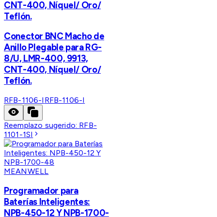
CNT-400, Níquel/ Oro/
Teflón.
Conector BNC Macho de
Anillo Plegable para RG-
8/U, LMR-400, 9913,
CNT-400, Níquel/ Oro/
Teflón.
RFB-1106-I
RFB-1106-I
Reemplazo sugerido:
RFB-
1101-1SI
MEANWELL
Programador para
Baterías Inteligentes:
NPB-450-12 Y NPB-1700-