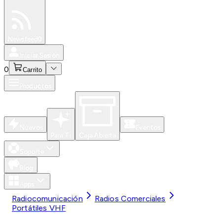
Especiales
Newsfeed
0
Iniciar Sesión
0
Carrito
Productos
Nuevos
Eventos
Para Ti
Caja Abierta
Soporte
Blog
Apps
Radiocomunicación
Radios Comerciales
Portátiles VHF