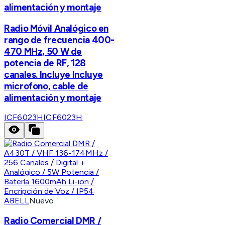
alimentación y montaje
Radio Móvil Analógico en
rango de frecuencia 400-
470 MHz, 50 W de
potencia de RF, 128
canales. Incluye Incluye
microfono, cable de
alimentación y montaje
ICF6023H
ICF6023H
ABELL
Nuevo
Radio Comercial DMR /