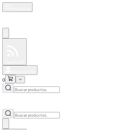
Productos
0
Especiales
Newsfeed
0
Iniciar Sesión
0
0