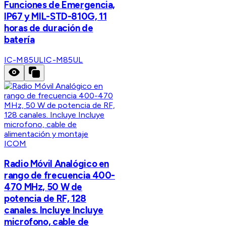
Funciones de Emergencia,
IP67 y MIL-STD-810G, 11
horas de duración de
batería
IC-M85UL
IC-M85UL
ICOM
Radio Móvil Analógico en
rango de frecuencia 400-
470 MHz, 50 W de
potencia de RF, 128
canales. Incluye Incluye
microfono, cable de