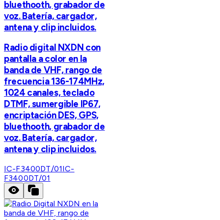
bluethooth, grabador de
voz. Batería, cargador,
antena y clip incluidos.
Radio digital NXDN con
pantalla a color en la
banda de VHF, rango de
frecuencia 136-174MHz,
1024 canales, teclado
DTMF, sumergible IP67,
encriptación DES, GPS,
bluethooth, grabador de
voz. Batería, cargador,
antena y clip incluidos.
IC-F3400DT/01
IC-
F3400DT/01