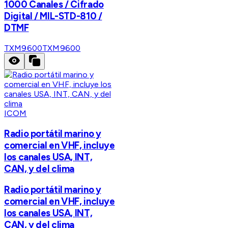
1000 Canales / Cifrado
Digital / MIL-STD-810 /
DTMF
TXM9600
TXM9600
ICOM
Radio portátil marino y
comercial en VHF, incluye
los canales USA, INT,
CAN, y del clima
Radio portátil marino y
comercial en VHF, incluye
los canales USA, INT,
CAN, y del clima