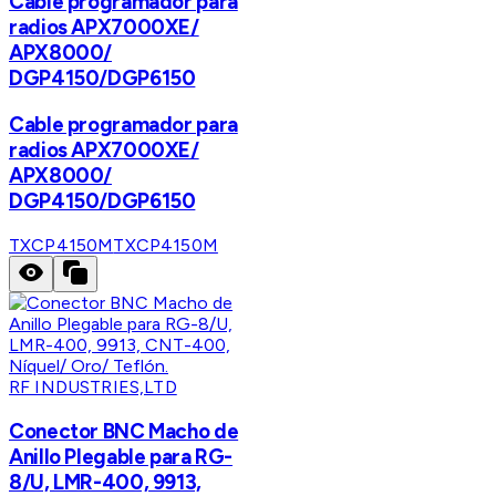
Cable programador para
radios APX7000XE/
APX8000/
DGP4150/DGP6150
Cable programador para
radios APX7000XE/
APX8000/
DGP4150/DGP6150
TXCP4150M
TXCP4150M
RF INDUSTRIES,LTD
Conector BNC Macho de
Anillo Plegable para RG-
8/U, LMR-400, 9913,