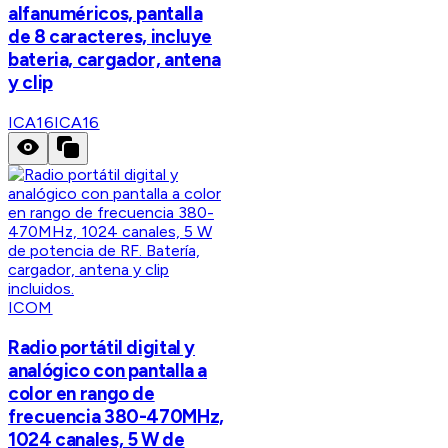
alfanuméricos, pantalla
de 8 caracteres, incluye
bateria, cargador, antena
y clip
ICA16
ICA16
ICOM
Radio portátil digital y
analógico con pantalla a
color en rango de
frecuencia 380-470MHz,
1024 canales, 5 W de