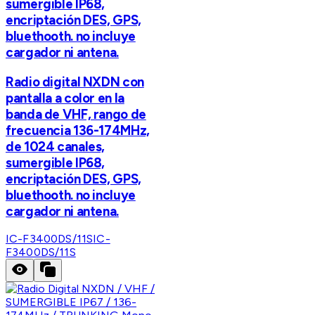
sumergible IP68,
encriptación DES, GPS,
bluethooth. no incluye
cargador ni antena.
Radio digital NXDN con
pantalla a color en la
banda de VHF, rango de
frecuencia 136-174MHz,
de 1024 canales,
sumergible IP68,
encriptación DES, GPS,
bluethooth. no incluye
cargador ni antena.
IC-F3400DS/11S
IC-
F3400DS/11S