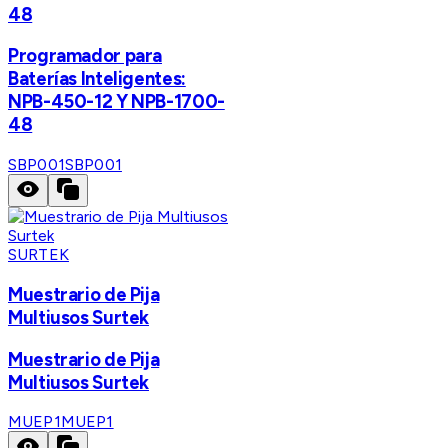
48
Programador para
Baterías Inteligentes:
NPB-450-12 Y NPB-1700-
48
SBP001
SBP001
SURTEK
Muestrario de Pija
Multiusos Surtek
Muestrario de Pija
Multiusos Surtek
MUEP1
MUEP1