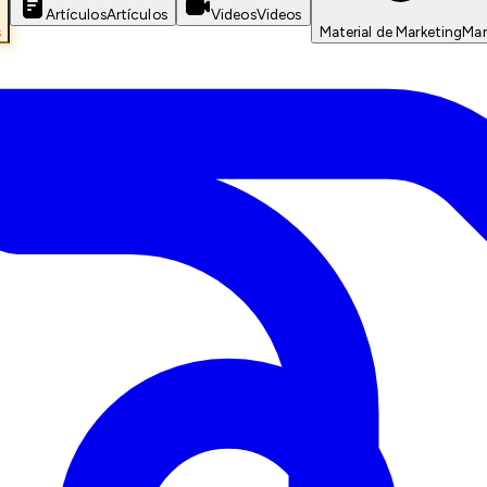
Artículos
Artículos
Videos
Videos
s
Material de Marketing
Mar