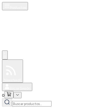
Productos
0
Especiales
Newsfeed
0
Iniciar Sesión
0