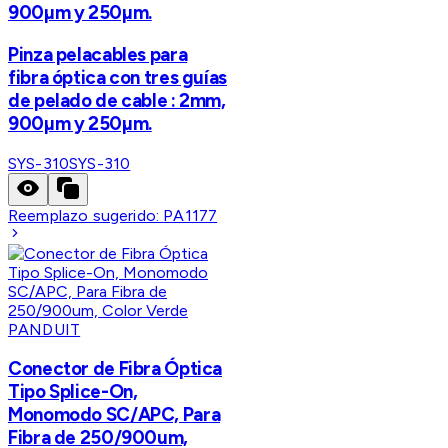
900µm y 250µm.
Pinza pelacables para
fibra óptica con tres guías
de pelado de cable : 2mm,
900µm y 250µm.
SYS-310
SYS-310
Reemplazo sugerido:
PA1177
PANDUIT
Conector de Fibra Óptica
Tipo Splice-On,
Monomodo SC/APC, Para
Fibra de 250/900um,