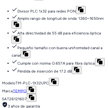
Divisor PLC 1x32 para redes PON
Amplio rango de longitud de onda: 1260~1650nm
Alta directividad de 55 dB para eficiencia óptica
Pequeño tamaño con buena uniformidad canal a
canal
Cumple con norma G.657A para fibra óptica
Pérdida de inserción de 17.2 dB
Modelo
TM-PLC-1X32UPC
Marca
TEMPO
SAT
26121607
3 años de garantía