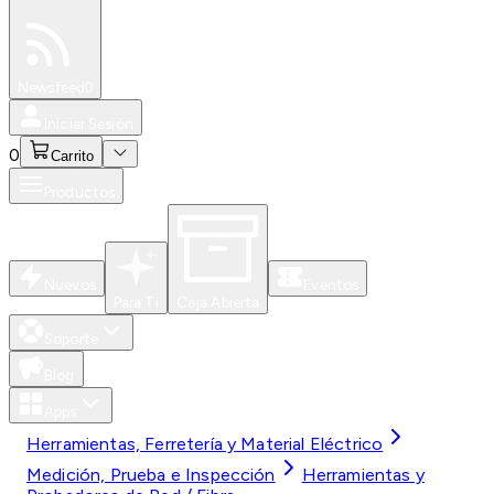
Especiales
Newsfeed
0
Iniciar Sesión
0
Carrito
Productos
Nuevos
Eventos
Para Ti
Caja Abierta
Soporte
Blog
Apps
Herramientas, Ferretería y Material Eléctrico
Medición, Prueba e Inspección
Herramientas y