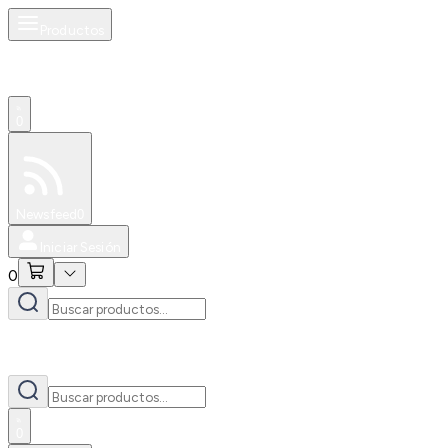
Productos
0
Especiales
Newsfeed
0
Iniciar Sesión
0
0