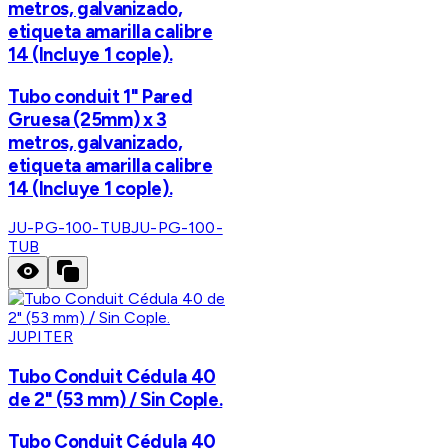
metros, galvanizado,
etiqueta amarilla calibre
14 (Incluye 1 cople).
Tubo conduit 1" Pared
Gruesa (25mm) x 3
metros, galvanizado,
etiqueta amarilla calibre
14 (Incluye 1 cople).
JU-PG-100-TUB
JU-PG-100-
TUB
JUPITER
Tubo Conduit Cédula 40
de 2" (53 mm) / Sin Cople.
Tubo Conduit Cédula 40