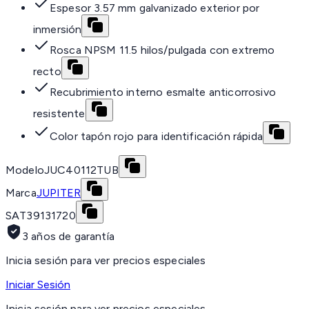
Espesor 3.57 mm galvanizado exterior por
inmersión
Rosca NPSM 11.5 hilos/pulgada con extremo
recto
Recubrimiento interno esmalte anticorrosivo
resistente
Color tapón rojo para identificación rápida
Modelo
JUC40112TUB
Marca
JUPITER
SAT
39131720
3 años de garantía
Inicia sesión para ver precios especiales
Iniciar Sesión
Inicia sesión para ver precios especiales