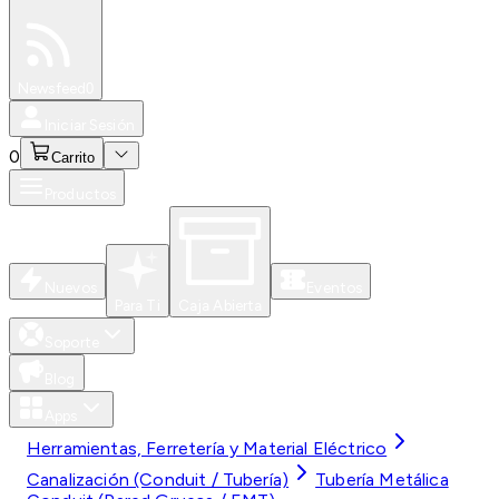
Especiales
Newsfeed
0
Iniciar Sesión
0
Carrito
Productos
Nuevos
Eventos
Para Ti
Caja Abierta
Soporte
Blog
Apps
Herramientas, Ferretería y Material Eléctrico
Canalización (Conduit / Tubería)
Tubería Metálica