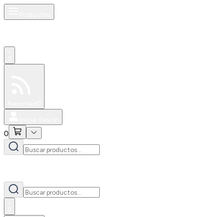
Productos
0
Especiales
Newsfeed
0
Iniciar Sesión
0
0