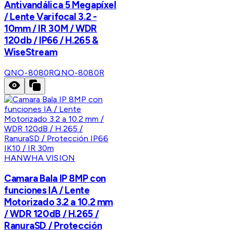
Antivandálica 5 Megapíxel
/ Lente Varifocal 3.2 -
10mm / IR 30M / WDR
120db / IP66 / H.265 &
WiseStream
QNO-8080R
QNO-8080R
HANWHA VISION
Camara Bala IP 8MP con
funciones IA / Lente
Motorizado 3.2 a 10.2 mm
/ WDR 120dB / H.265 /
RanuraSD / Protección