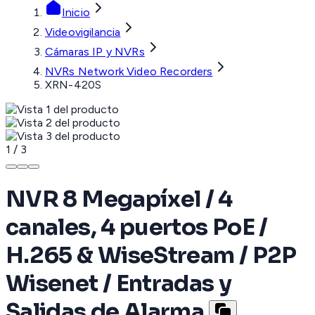
Inicio
Videovigilancia
Cámaras IP y NVRs
NVRs Network Video Recorders
XRN-420S
1
/
3
NVR 8 Megapíxel / 4
canales, 4 puertos PoE /
H.265 & WiseStream / P2P
Wisenet / Entradas y
Salidas de Alarma