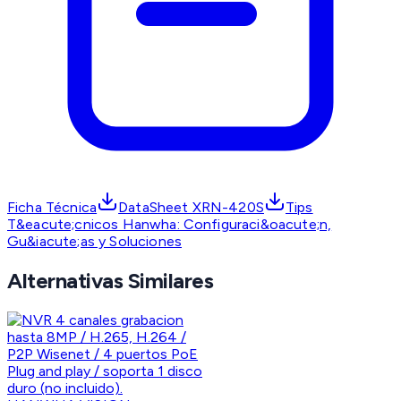
Ficha Técnica
DataSheet XRN-420S
Tips
T&eacute;cnicos Hanwha: Configuraci&oacute;n,
Gu&iacute;as y Soluciones
Alternativas Similares