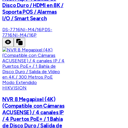
Disco Duro / HDMI en 8K /
Soporta POS / Alarmas
I/O / Smart Search
DS-7716NI-M4/16P
DS-
7716NI-M4/16P
HIKVISION
NVR 8 Megapixel (4K)
(Compatible con Cámaras
ACUSENSE) / 4 canales IP
/ 4 Puertos PoE+ / 1 Bahía
de Disco Duro / Salida de