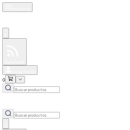
Productos
0
Especiales
Newsfeed
0
Iniciar Sesión
0
0