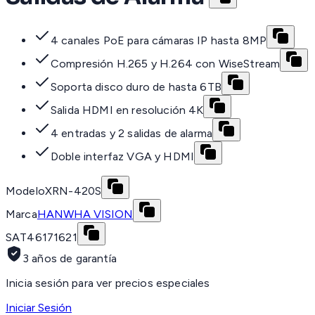
4 canales PoE para cámaras IP hasta 8MP
Compresión H.265 y H.264 con WiseStream
Soporta disco duro de hasta 6TB
Salida HDMI en resolución 4K
4 entradas y 2 salidas de alarma
Doble interfaz VGA y HDMI
Modelo
XRN-420S
Marca
HANWHA VISION
SAT
46171621
3 años de garantía
Inicia sesión para ver precios especiales
Iniciar Sesión