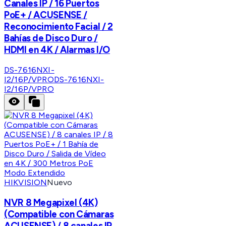
Canales IP / 16 Puertos
PoE+ / ACUSENSE /
Reconocimiento Facial / 2
Bahías de Disco Duro /
HDMI en 4K / Alarmas I/O
DS-7616NXI-
I2/16P/VPRO
DS-7616NXI-
I2/16P/VPRO
HIKVISION
Nuevo
NVR 8 Megapixel (4K)
(Compatible con Cámaras
ACUSENSE) / 8 canales IP