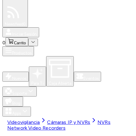
Especiales
Newsfeed
0
Iniciar Sesión
0
Carrito
Productos
Nuevos
Eventos
Para Ti
Caja Abierta
Soporte
Blog
Apps
Videovigilancia
Cámaras IP y NVRs
NVRs
Network Video Recorders