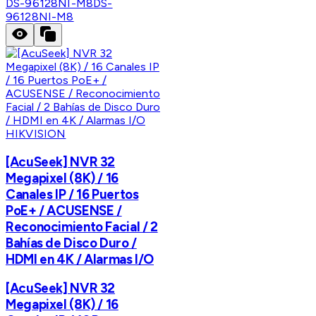
DS-96128NI-M8
DS-
96128NI-M8
HIKVISION
[AcuSeek] NVR 32
Megapixel (8K) / 16
Canales IP / 16 Puertos
PoE+ / ACUSENSE /
Reconocimiento Facial / 2
Bahías de Disco Duro /
HDMI en 4K / Alarmas I/O
[AcuSeek] NVR 32
Megapixel (8K) / 16