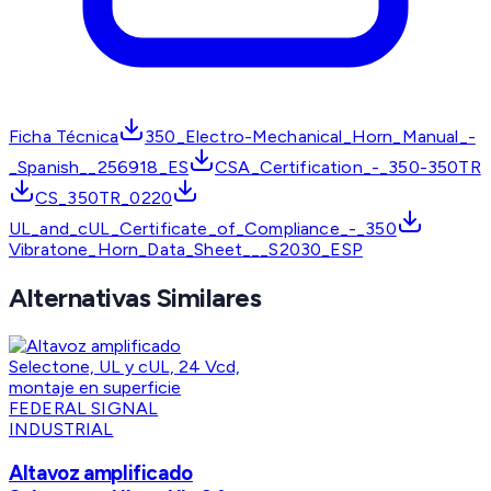
Ficha Técnica
350_Electro-Mechanical_Horn_Manual_-
_Spanish__256918_ES
CSA_Certification_-_350-350TR
CS_350TR_0220
UL_and_cUL_Certificate_of_Compliance_-_350
Vibratone_Horn_Data_Sheet___S2030_ESP
Alternativas Similares
FEDERAL SIGNAL
INDUSTRIAL
Altavoz amplificado