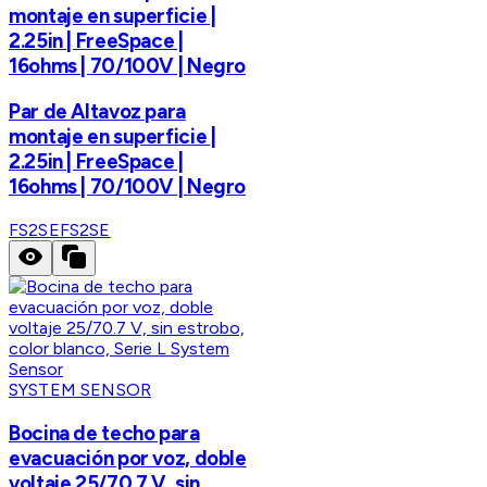
montaje en superficie |
2.25in | FreeSpace |
16ohms | 70/100V | Negro
Par de Altavoz para
montaje en superficie |
2.25in | FreeSpace |
16ohms | 70/100V | Negro
FS2SE
FS2SE
SYSTEM SENSOR
Bocina de techo para
evacuación por voz, doble
voltaje 25/70.7 V, sin