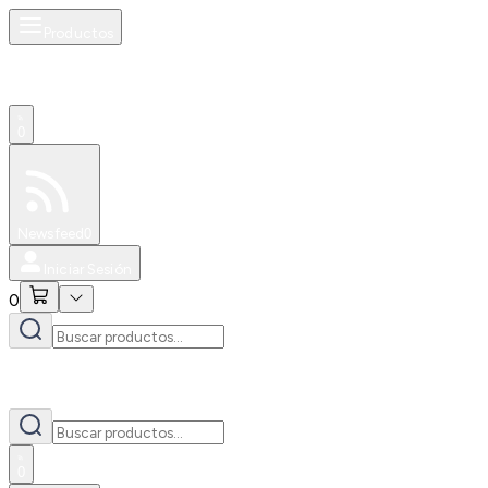
Productos
0
Especiales
Newsfeed
0
Iniciar Sesión
0
0