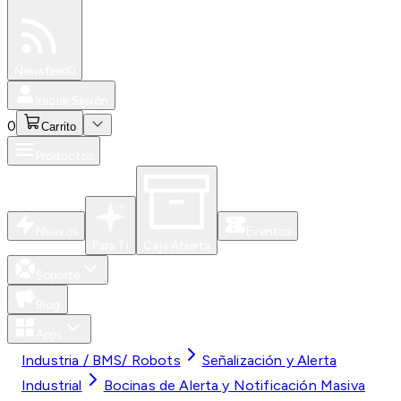
Especiales
Newsfeed
0
Iniciar Sesión
0
Carrito
Productos
Nuevos
Eventos
Para Ti
Caja Abierta
Soporte
Blog
Apps
Industria / BMS/ Robots
Señalización y Alerta
Industrial
Bocinas de Alerta y Notificación Masiva