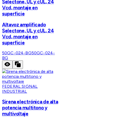
Selectone, UL y cUL, 24
Vcd, montaje en
superficie
Altavoz amplificado
Selectone, UL y cUL, 24
Vcd, montaje en
superficie
50GC-024-BG
50GC-024-
BG
FEDERAL SIGNAL
INDUSTRIAL
Sirena electrónica de alta
potencia multitono y
multivoltaje