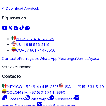
Download Anydesk
Síguenos en
MX
+52 614 415-2525
US
+1 915 533-5119
CO
+57 601 744-3650
Contacto
Pre-registro
WhatsApp
Messenger
Ventas
Ayuda
SYSCOM México
Contacto
MÉXICO: +52 (614) 415-2525
USA: +1 (915) 533-5119
COLOMBIA: +57 (601) 744-3650
Contacto
WhatsApp
Messenger
ventas@syscom.mx
ayuda@syscom.mx