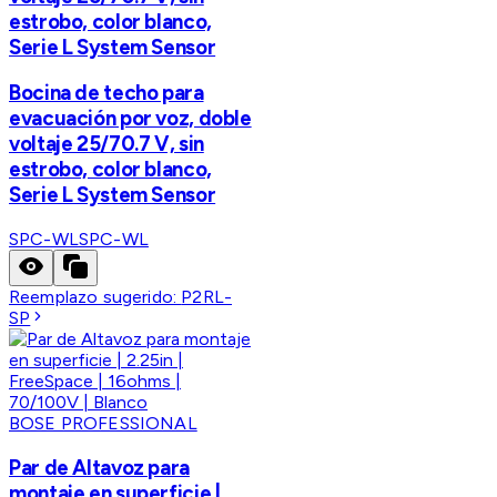
estrobo, color blanco,
Serie L System Sensor
Bocina de techo para
evacuación por voz, doble
voltaje 25/70.7 V, sin
estrobo, color blanco,
Serie L System Sensor
SPC-WL
SPC-WL
Reemplazo sugerido:
P2RL-
SP
BOSE PROFESSIONAL
Par de Altavoz para
montaje en superficie |