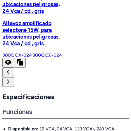
ubicaciones peligrosas,
24 Vca / cd , gris
Altavoz amplificado
selectone 15W, para
ubicaciones peligrosas,
24 Vca / cd , gris
300GCX-024
300GCX-024
Especificaciones
Funciones
Disponible en:
12 VCA, 24 VCA, 120 VCA y 240 VCA