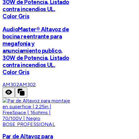
30W de Potencia, Listado
contra incendios UL,
Color Gris
AudioMaster® Altavoz de
bocina reentrante para
megafonía y
anunciamiento publico,
30W de Potencia, Listado
contra incendios UL,
Color Gris
AM302
AM302
BOSE PROFESSIONAL
Par de Altavoz para