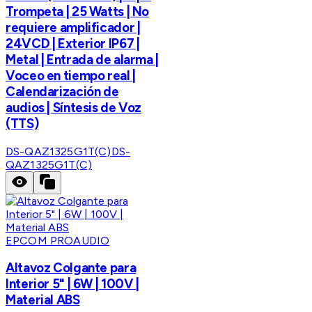
Trompeta | 25 Watts | No
requiere amplificador |
24VCD | Exterior IP67 |
Metal | Entrada de alarma |
Voceo en tiempo real |
Calendarización de
audios | Síntesis de Voz
(TTS)
DS-QAZ1325G1T(C)
DS-
QAZ1325G1T(C)
EPCOM PROAUDIO
Altavoz Colgante para
Interior 5" | 6W | 100V |
Material ABS