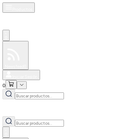
Productos
0
Especiales
Newsfeed
0
Iniciar Sesión
0
0