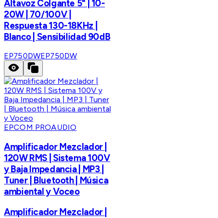
Altavoz Colgante 5" | 10-
20W | 70/100V |
Respuesta 130-18KHz |
Blanco | Sensibilidad 90dB
EP750DW
EP750DW
EPCOM PROAUDIO
Amplificador Mezclador |
120W RMS | Sistema 100V
y Baja Impedancia | MP3 |
Tuner | Bluetooth | Música
ambiental y Voceo
Amplificador Mezclador |