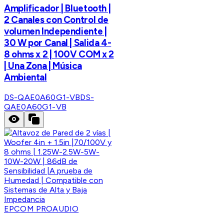
Amplificador | Bluetooth |
2 Canales con Control de
volumen Independiente |
30 W por Canal | Salida 4-
8 ohms x 2 | 100V COM x 2
| Una Zona | Música
Ambiental
DS-QAE0A60G1-VB
DS-
QAE0A60G1-VB
EPCOM PROAUDIO