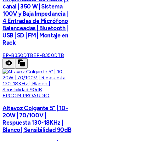
canal | 350 W | Sistema
100V y Baja Impedancia |
4 Entradas de Micrófono
Balanceadas | Bluetooth |
USB | SD | FM | Montaje en
Rack
EP-B350DTB
EP-B350DTB
EPCOM PROAUDIO
Altavoz Colgante 5" | 10-
20W | 70/100V |
Respuesta 130-18KHz |
Blanco | Sensibilidad 90dB