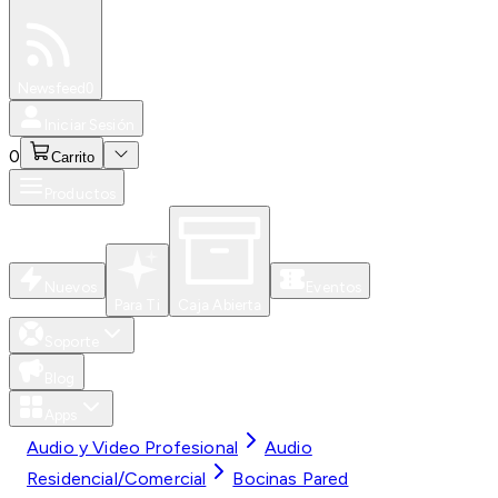
Especiales
Newsfeed
0
Iniciar Sesión
0
Carrito
Productos
Nuevos
Eventos
Para Ti
Caja Abierta
Soporte
Blog
Apps
Audio y Video Profesional
Audio
Residencial/Comercial
Bocinas Pared