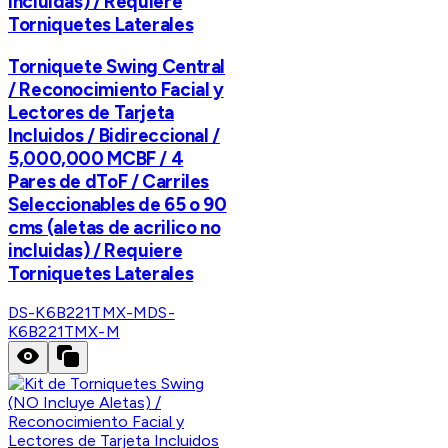
incluidas) / Requiere
Torniquetes Laterales
Torniquete Swing Central
/ Reconocimiento Facial y
Lectores de Tarjeta
Incluidos / Bidireccional /
5,000,000 MCBF / 4
Pares de dToF / Carriles
Seleccionables de 65 o 90
cms (aletas de acrilico no
incluidas) / Requiere
Torniquetes Laterales
DS-K6B221TMX-M
DS-
K6B221TMX-M