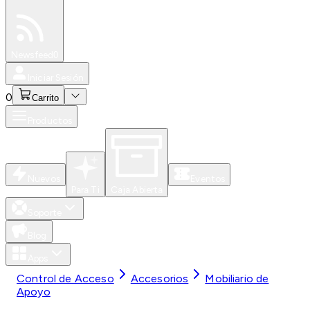
Especiales
Newsfeed
0
Iniciar Sesión
0
Carrito
Productos
Nuevos
Eventos
Para Ti
Caja Abierta
Soporte
Blog
Apps
Control de Acceso
Accesorios
Mobiliario de
Apoyo