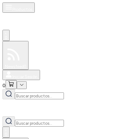
Productos
0
Especiales
Newsfeed
0
Iniciar Sesión
0
0