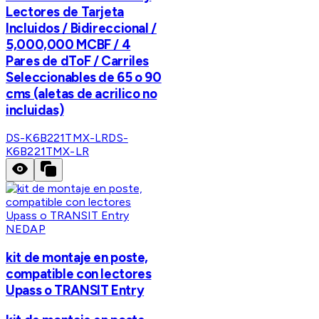
Lectores de Tarjeta
Incluidos / Bidireccional /
5,000,000 MCBF / 4
Pares de dToF / Carriles
Seleccionables de 65 o 90
cms (aletas de acrilico no
incluidas)
DS-K6B221TMX-LR
DS-
K6B221TMX-LR
NEDAP
kit de montaje en poste,
compatible con lectores
Upass o TRANSIT Entry