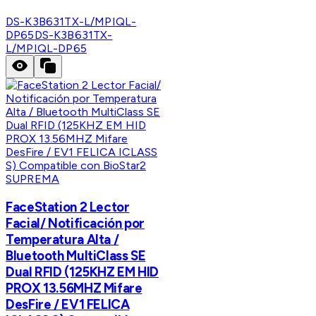
DS-K3B631TX-L/MPIQL-
DP65
DS-K3B631TX-
L/MPIQL-DP65
SUPREMA
FaceStation 2 Lector
Facial/ Notificación por
Temperatura Alta /
Bluetooth MultiClass SE
Dual RFID (125KHZ EM HID
PROX 13.56MHZ Mifare
DesFire / EV1 FELICA