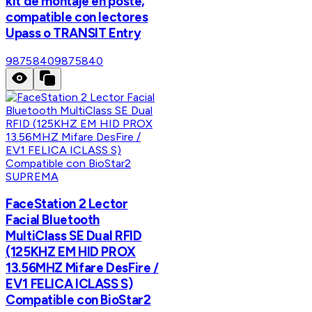
kit de montaje en poste,
compatible con lectores
Upass o TRANSIT Entry
9875840
9875840
SUPREMA
FaceStation 2 Lector
Facial Bluetooth
MultiClass SE Dual RFID
(125KHZ EM HID PROX
13.56MHZ Mifare DesFire /
EV1 FELICA ICLASS S)
Compatible con BioStar2