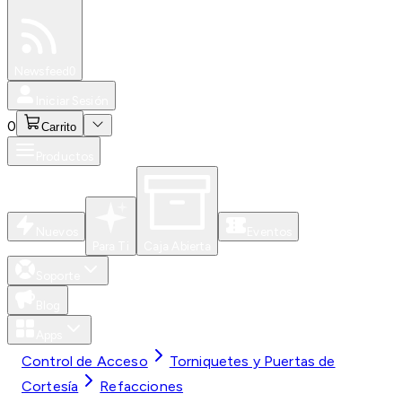
Especiales
Newsfeed
0
Iniciar Sesión
0
Carrito
Productos
Nuevos
Eventos
Para Ti
Caja Abierta
Soporte
Blog
Apps
Control de Acceso
Torniquetes y Puertas de
Cortesía
Refacciones