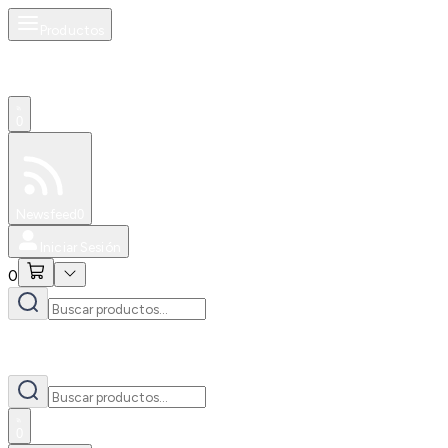
Productos
0
Especiales
Newsfeed
0
Iniciar Sesión
0
0