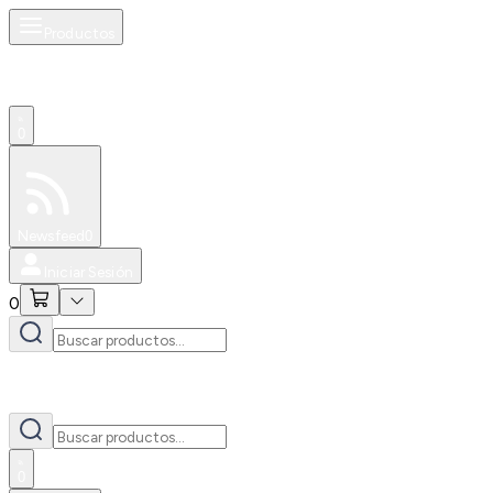
Productos
0
Especiales
Newsfeed
0
Iniciar Sesión
0
0