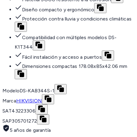
Diseño compacto y ergonómico
Protección contra lluvia y condiciones climáticas
Compatibilidad con múltiples modelos DS-
K1T344
Fácil instalación y acceso a puertos
Dimensiones compactas 178.08x85x42.06 mm
Modelo
DS-KAB344S-1
Marca
HIKVISION
SAT
43223306
SAP
305701272
5 años de garantía