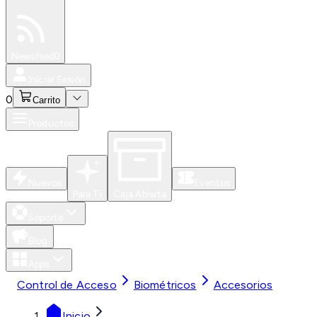
Especiales
Newsfeed
0
Iniciar Sesión
0
Carrito
Productos
Nuevos
Eventos
Para Ti
Caja Abierta
Soporte
Blog
Apps
Control de Acceso
Biométricos
Accesorios
Inicio