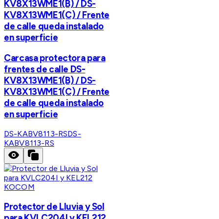
KV8X13WME1(B) / DS-
KV8X13WME1(C) / Frente
de calle queda instalado
en superficie
Carcasa protectora para
frentes de calle DS-
KV8X13WME1(B) / DS-
KV8X13WME1(C) / Frente
de calle queda instalado
en superficie
DS-KABV8113-RS
DS-
KABV8113-RS
KOCOM
Protector de Lluvia y Sol
para KVLC204I y KEL212