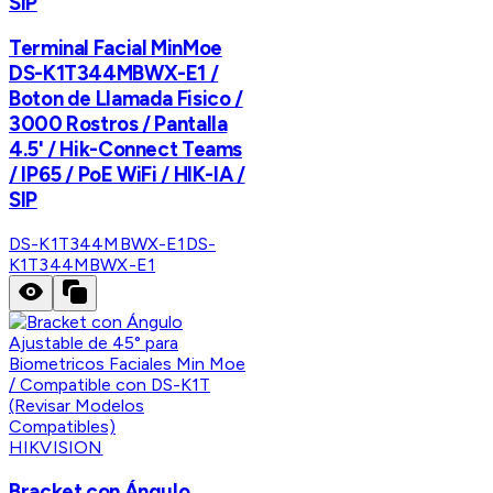
SIP
Terminal Facial MinMoe
DS-K1T344MBWX-E1 /
Boton de Llamada Fisico /
3000 Rostros / Pantalla
4.5' / Hik-Connect Teams
/ IP65 / PoE WiFi / HIK-IA /
SIP
DS-K1T344MBWX-E1
DS-
K1T344MBWX-E1
HIKVISION
Bracket con Ángulo