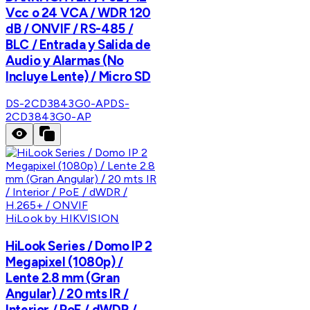
Vcc o 24 VCA / WDR 120
dB / ONVIF / RS-485 /
BLC / Entrada y Salida de
Audio y Alarmas (No
Incluye Lente) / Micro SD
DS-2CD3843G0-AP
DS-
2CD3843G0-AP
HiLook by HIKVISION
HiLook Series / Domo IP 2
Megapixel (1080p) /
Lente 2.8 mm (Gran
Angular) / 20 mts IR /
Interior / PoE / dWDR /