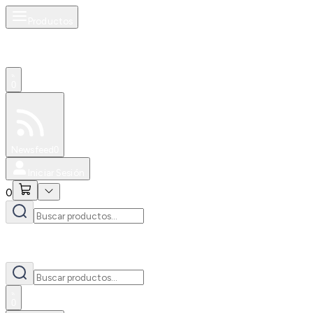
Productos
0
Especiales
Newsfeed
0
Iniciar Sesión
0
0