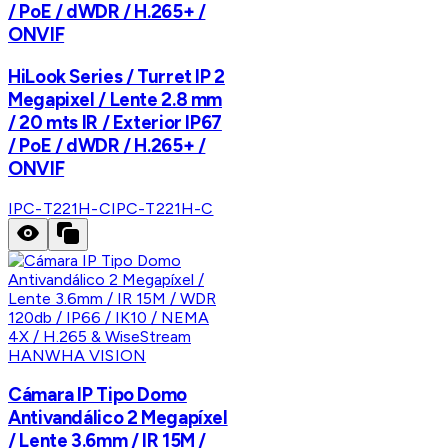
/ PoE / dWDR / H.265+ /
ONVIF
HiLook Series / Turret IP 2
Megapixel / Lente 2.8 mm
/ 20 mts IR / Exterior IP67
/ PoE / dWDR / H.265+ /
ONVIF
IPC-T221H-C
IPC-T221H-C
HANWHA VISION
Cámara IP Tipo Domo
Antivandálico 2 Megapíxel
/ Lente 3.6mm / IR 15M /