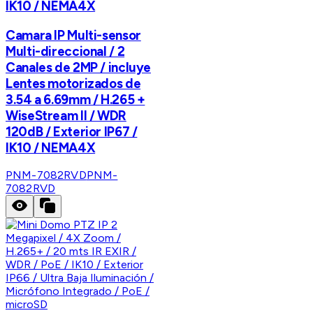
IK10 / NEMA4X
Camara IP Multi-sensor
Multi-direccional / 2
Canales de 2MP / incluye
Lentes motorizados de
3.54 a 6.69mm / H.265 +
WiseStream II / WDR
120dB / Exterior IP67 /
IK10 / NEMA4X
PNM-7082RVD
PNM-
7082RVD