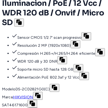
Iluminacion / PoE / 12 Vcc /
WDR 120 dB / Onvif / Micro
SD
Sensor CMOS 1/2.7' scan progresivo
Resolución 2 MP (1920x1080)
Compresión H.265+/H.265/H.264 eficiente
WDR 120 dB y 3D DNR
Soporte micro SD hasta 128 GB
Alimentación PoE 802.3af y 12 Vcc
Modelo
DS-2CD2821G0(C)
Marca
HIKVISION
SAT
46171600