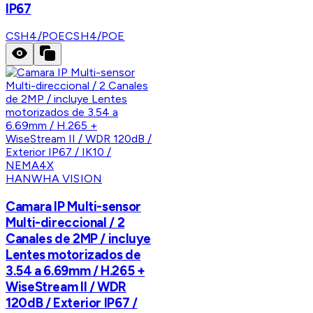
IP67
CSH4/POE
CSH4/POE
HANWHA VISION
Camara IP Multi-sensor
Multi-direccional / 2
Canales de 2MP / incluye
Lentes motorizados de
3.54 a 6.69mm / H.265 +
WiseStream II / WDR
120dB / Exterior IP67 /