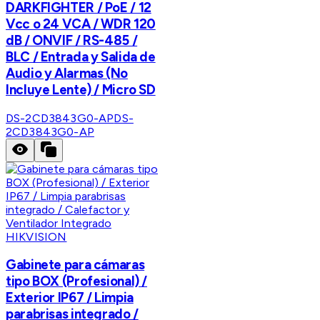
DARKFIGHTER / PoE / 12
Vcc o 24 VCA / WDR 120
dB / ONVIF / RS-485 /
BLC / Entrada y Salida de
Audio y Alarmas (No
Incluye Lente) / Micro SD
DS-2CD3843G0-AP
DS-
2CD3843G0-AP
HIKVISION
Gabinete para cámaras
tipo BOX (Profesional) /
Exterior IP67 / Limpia
parabrisas integrado /