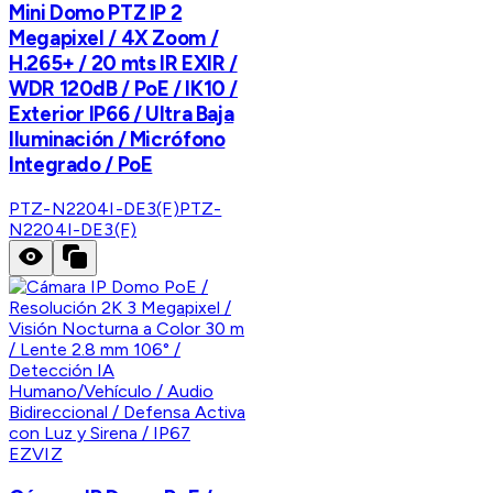
Mini Domo PTZ IP 2
Megapixel / 4X Zoom /
H.265+ / 20 mts IR EXIR /
WDR 120dB / PoE / IK10 /
Exterior IP66 / Ultra Baja
Iluminación / Micrófono
Integrado / PoE
PTZ-N2204I-DE3(F)
PTZ-
N2204I-DE3(F)
EZVIZ