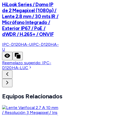
HiLook Series / Domo IP
de 2 Megapixel (1080p) /
Lente 2.8 mm / 30 mts IR /
Micrófono Integrado /
Exterior IP67 / PoE /
dWDR / H.265+ / ONVIF
IPC-D120HA-U
IPC-D120HA-
U
Reemplazo sugerido:
IPC-
D120HA-LUC
Equipos Relacionados