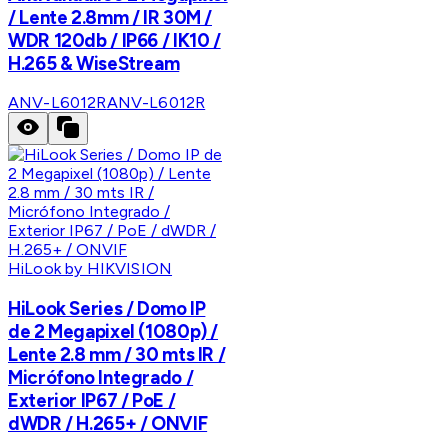
/ Lente 2.8mm / IR 30M /
WDR 120db / IP66 / IK10 /
H.265 & WiseStream
ANV-L6012R
ANV-L6012R
HiLook by HIKVISION
HiLook Series / Domo IP
de 2 Megapixel (1080p) /
Lente 2.8 mm / 30 mts IR /
Micrófono Integrado /
Exterior IP67 / PoE /
dWDR / H.265+ / ONVIF