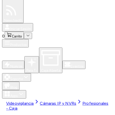
Especiales
Newsfeed
0
Iniciar Sesión
0
Carrito
Productos
Nuevos
Eventos
Para Ti
Caja Abierta
Soporte
Blog
Apps
Videovigilancia
Cámaras IP y NVRs
Profesionales
- Caja