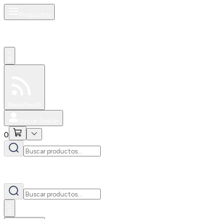
Productos
0
Especiales
Newsfeed
0
Iniciar Sesión
0
0