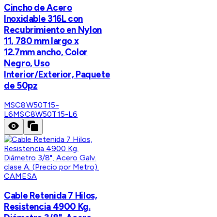
Cincho de Acero
Inoxidable 316L con
Recubrimiento en Nylon
11, 780 mm largo x
12.7mm ancho, Color
Negro, Uso
Interior/Exterior, Paquete
de 50pz
MSC8W50T15-
L6
MSC8W50T15-L6
CAMESA
Cable Retenida 7 Hilos,
Resistencia 4900 Kg.