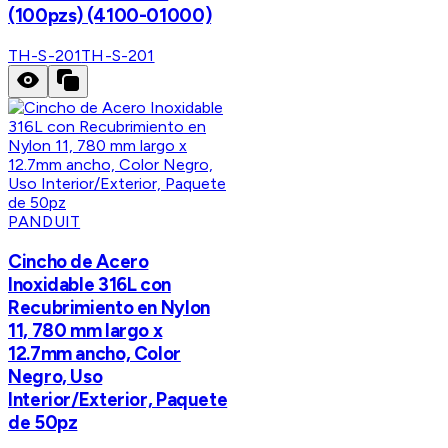
(100pzs) (4100-01000)
TH-S-201
TH-S-201
PANDUIT
Cincho de Acero
Inoxidable 316L con
Recubrimiento en Nylon
11, 780 mm largo x
12.7mm ancho, Color
Negro, Uso
Interior/Exterior, Paquete
de 50pz