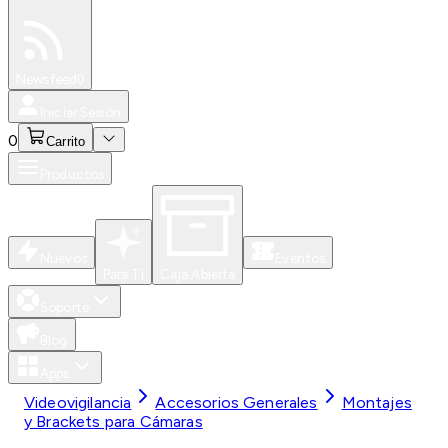
Especiales
Newsfeed
0
Iniciar Sesión
0
Carrito
Productos
Nuevos
Eventos
Para Ti
Caja Abierta
Soporte
Blog
Apps
Videovigilancia
Accesorios Generales
Montajes
y Brackets para Cámaras