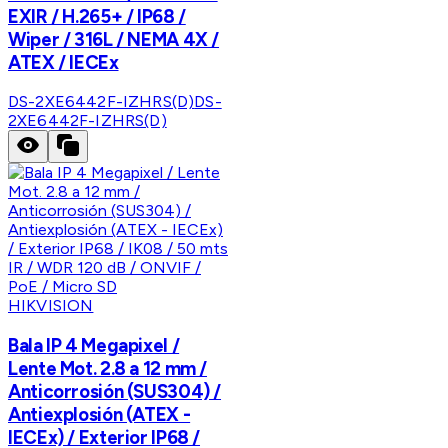
EXIR / H.265+ / IP68 /
Wiper / 316L / NEMA 4X /
ATEX / IECEx
DS-2XE6442F-IZHRS(D)
DS-
2XE6442F-IZHRS(D)
HIKVISION
Bala IP 4 Megapixel /
Lente Mot. 2.8 a 12 mm /
Anticorrosión (SUS304) /
Antiexplosión (ATEX -
IECEx) / Exterior IP68 /