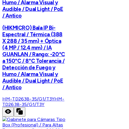
Humo / Alarma Visual y
Audible / Dual Light / PoE
/ Antico
(HIKMICRO) Bala IP Bi-
Espectral / Térmica (388
X 288 / 35 mm) + Óptica
(4 MP / 12.4 mm) / IA
GUANLAN / Rango: -20°C
a 150°C / 8°C Tolerancia /
Detección de Fuego y
Humo / Alarma Visual y
Audible / Dual Light / PoE
/ Antico
HM-TD2638-35/G1/T3Y
HM-
TD2638-35/G1/T3Y