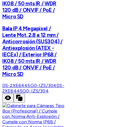
IK08 / 50 mts IR / WDR
120 dB / ONVIF / PoE /
Micro SD
Bala IP 4 Megapixel /
Lente Mot. 2.8 a 12 mm /
Anticorrosión (SUS304) /
Antiexplosión (ATEX -
IECEx) / Exterior IP68 /
IK08 / 50 mts IR / WDR
120 dB / ONVIF / PoE /
Micro SD
DS-2XE6445G0-IZS/304
DS-
2XE6445G0-IZS/304