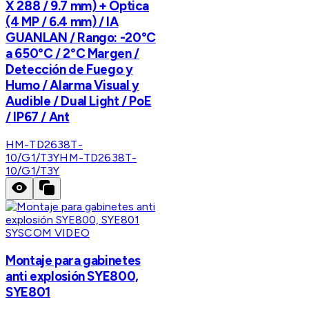
X 288 / 9.7 mm) + Óptica
(4 MP / 6.4 mm) / IA
GUANLAN / Rango: -20°C
a 650°C / 2°C Margen /
Detección de Fuego y
Humo / Alarma Visual y
Audible / Dual Light / PoE
/ IP67 / Ant
HM-TD2638T-
10/G1/T3Y
HM-TD2638T-
10/G1/T3Y
SYSCOM VIDEO
Montaje para gabinetes
anti explosión SYE800,
SYE801