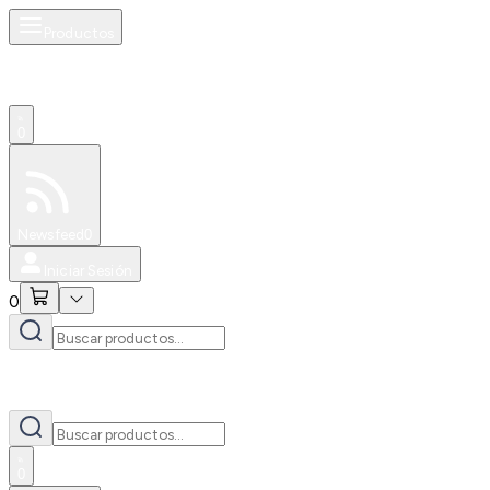
Productos
0
Especiales
Newsfeed
0
Iniciar Sesión
0
0