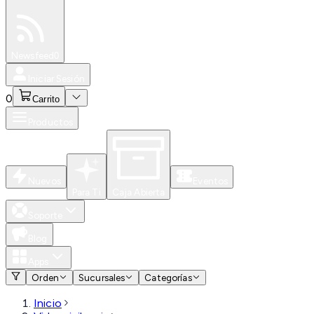
Especiales
Newsfeed
0
Iniciar Sesión
0
Carrito
Productos
Nuevos
Eventos
Para Ti
Caja Abierta
Soporte
Blog
Apps
Orden
Sucursales
Categorías
Inicio