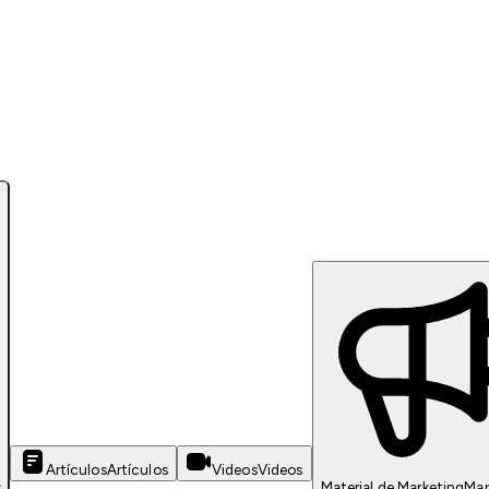
Artículos
Artículos
Videos
Videos
s
Material de Marketing
Mar