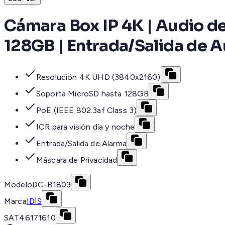
Cámara Box IP 4K | Audio de
128GB | Entrada/Salida de A
Resolución 4K UHD (3840x2160)
Soporta MicroSD hasta 128GB
PoE (IEEE 802.3af Class 3)
ICR para visión día y noche
Entrada/Salida de Alarma
Máscara de Privacidad
Modelo
DC-B1803
Marca
IDIS
SAT
46171610