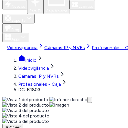
Nuevos
Eventos
Para Ti
Caja Abierta
Soporte
Blog
Apps
Videovigilancia
Cámaras IP y NVRs
Profesionales - C
Inicio
Videovigilancia
Cámaras IP y NVRs
Profesionales - Caja
DC-B1803
360°
Ver