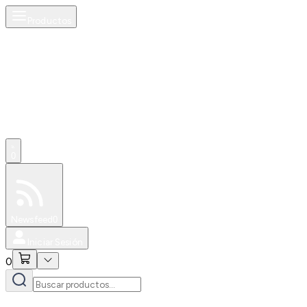
Productos
0
Especiales
Newsfeed
0
Iniciar Sesión
0