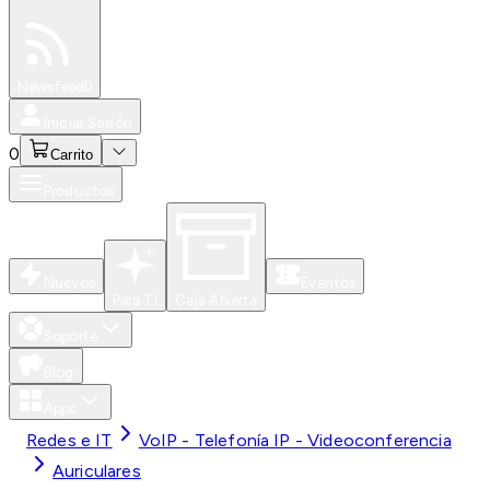
Especiales
Newsfeed
0
Iniciar Sesión
0
Carrito
Productos
Nuevos
Eventos
Para Ti
Caja Abierta
Soporte
Blog
Apps
Redes e IT
VoIP - Telefonía IP - Videoconferencia
Auriculares