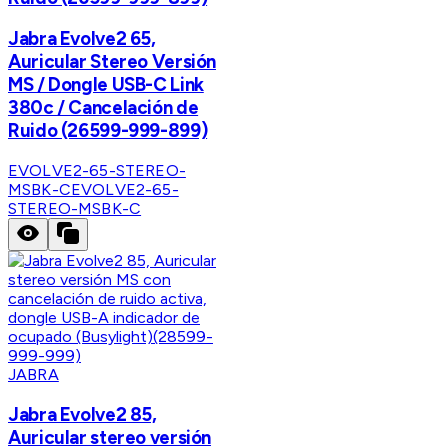
Jabra Evolve2 65,
Auricular Stereo Versión
MS / Dongle USB-C Link
380c / Cancelación de
Ruido (26599-999-899)
EVOLVE2-65-STEREO-
MSBK-C
EVOLVE2-65-
STEREO-MSBK-C
JABRA
Jabra Evolve2 85,
Auricular stereo versión