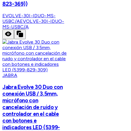
823-369))
EVOLVE-30I-IDUO-MS-
USBC/A
EVOLVE-30I-IDUO-
MS-USBC/A
JABRA
Jabra Evolve 30 Duo con
conexión USB / 3.5mm,
micrófono con
cancelación de ruido y
controlador en el cable
con botones e
indicadores LED (5399-