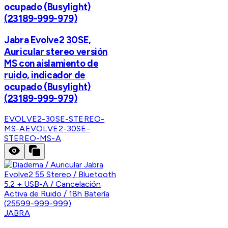
ocupado (Busylight)
(23189-999-979)
Jabra Evolve2 30SE,
Auricular stereo versión
MS con aislamiento de
ruido, indicador de
ocupado (Busylight)
(23189-999-979)
EVOLVE2-30SE-STEREO-
MS-A
EVOLVE2-30SE-
STEREO-MS-A
JABRA