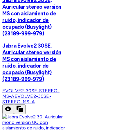
Jabra Evolve2 30SE,
Auricular stereo versión
MS con aislamiento de
ruido, indicador de
ocupado (Busylight)
(23189-999-979)
Jabra Evolve2 30SE,
Auricular stereo versión
MS con aislamiento de
ruido, indicador de
ocupado (Busylight)
(23189-999-979)
EVOLVE2-30SE-STEREO-
MS-A
EVOLVE2-30SE-
STEREO-MS-A