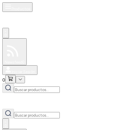
Productos
0
Especiales
Newsfeed
0
Iniciar Sesión
0
0