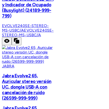
y Indicador de Ocupado
(Busylight) (24189-999-
799)
EVOLVE240SE-STEREO-
MS-USBC/A
EVOLVE240SE-
STEREO-MS-USBC/A
JABRA
Jabra Evolve2 65,
Auricular stereo versión
UC, dongle USB-A con
cancelación de ruido
(26599-999-999)
Jabra Evolve2 65,