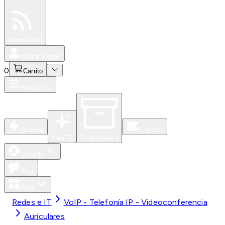
Especiales
Newsfeed
0
Iniciar Sesión
0
Carrito
Productos
Nuevos
Eventos
Para Ti
Caja Abierta
Soporte
Blog
Apps
Redes e IT
VoIP - Telefonía IP - Videoconferencia
Auriculares