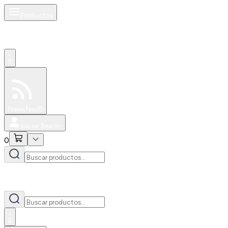
Productos
0
Especiales
Newsfeed
0
Iniciar Sesión
0
0