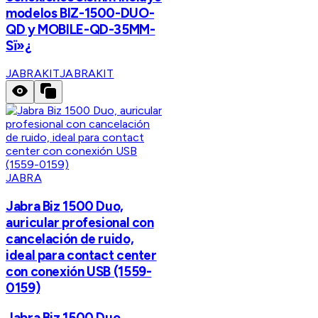
modelos BIZ-1500-DUO-
QD y MOBILE-QD-35MM-
Sï»¿
JABRAKIT
JABRAKIT
JABRA
Jabra Biz 1500 Duo,
auricular profesional con
cancelación de ruido,
ideal para contact center
con conexión USB (1559-
0159)
Jabra Biz 1500 Duo,