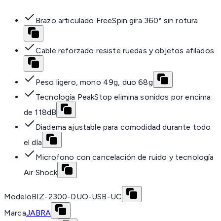
Brazo articulado FreeSpin gira 360° sin rotura
Cable reforzado resiste ruedas y objetos afilados
Peso ligero, mono 49g, duo 68g
Tecnología PeakStop elimina sonidos por encima
de 118dB
Diadema ajustable para comodidad durante todo
el día
Microfono con cancelación de ruido y tecnología
Air Shock
Modelo
BIZ-2300-DUO-USB-UC
Marca
JABRA