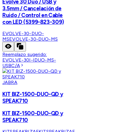
Evolve 30 Duo / USB y
3.5mm / Cancelación de
Ruido / Control en Cable
con LED (5399-823-309)
EVOLVE-30-DUO-
MS
EVOLVE-30-DUO-MS
Reemplazo sugerido:
EVOLVE-30I-IDUO-MS-
USBC/A
JABRA
KIT BIZ-1500-DUO-QD y
SPEAK710
KIT BIZ-1500-DUO-QD y
SPEAK710
KITSPEAKBIZAF
KITSPEAKBIZAF