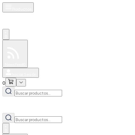
Productos
0
Especiales
Newsfeed
0
Iniciar Sesión
0
0