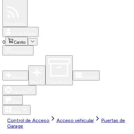
Especiales
Newsfeed
0
Iniciar Sesión
0
Carrito
Productos
Nuevos
Eventos
Para Ti
Caja Abierta
Soporte
Blog
Apps
Control de Acceso
Acceso vehicular
Puertas de
Garage