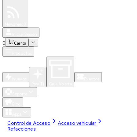
Especiales
Newsfeed
0
Iniciar Sesión
0
Carrito
Productos
Nuevos
Eventos
Para Ti
Caja Abierta
Soporte
Blog
Apps
Control de Acceso
Acceso vehicular
Refacciones