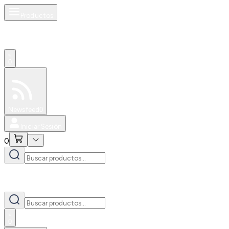
Productos
0
Especiales
Newsfeed
0
Iniciar Sesión
0
0