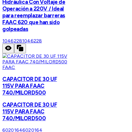
Hidráulica Con Voltaje de
Operación a 220V / Ideal
para reemplazar barreras
FAAC 620 que han sido
golpeadas
1046228
1046228
FAAC
CAPACITOR DE 30 UF
115V PARA FAAC
740/MILORD500
CAPACITOR DE 30 UF
115V PARA FAAC
740/MILORD500
6020164
6020164