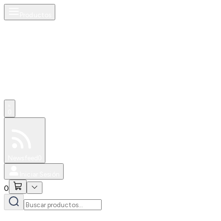
Productos
0
Especiales
Newsfeed
0
Iniciar Sesión
0