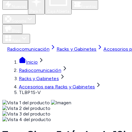
Nuevos
Eventos
Para Ti
Caja Abierta
Soporte
Blog
Apps
Radiocomunicación
Racks y Gabinetes
Accesorios p
Inicio
Radiocomunicación
Racks y Gabinetes
Accesorios para Racks y Gabinetes
TLBP1S-V