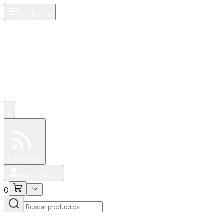
Productos
0
Especiales
Newsfeed
0
Iniciar Sesión
0