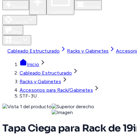
Nuevos
Eventos
Para Ti
Caja Abierta
Soporte
Blog
Apps
Cableado Estructurado
Racks y Gabinetes
Accesori
Inicio
Cableado Estructurado
Racks y Gabinetes
Accesorios para Rack/Gabinetes
STF-3U
Tapa Ciega para Rack de 19i