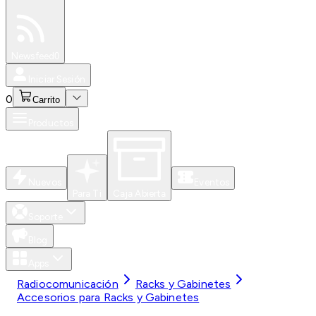
Especiales
Newsfeed
0
Iniciar Sesión
0
Carrito
Productos
Nuevos
Eventos
Para Ti
Caja Abierta
Soporte
Blog
Apps
Radiocomunicación
Racks y Gabinetes
Accesorios para Racks y Gabinetes