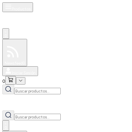
Productos
0
Especiales
Newsfeed
0
Iniciar Sesión
0
0