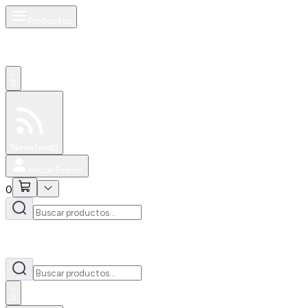
Productos
0
Especiales
Newsfeed
0
Iniciar Sesión
0
0