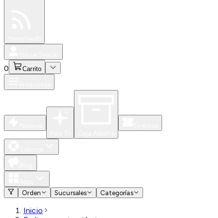
Especiales
Newsfeed
0
Iniciar Sesión
0
Carrito
Productos
Nuevos
Eventos
Para Ti
Caja Abierta
Soporte
Blog
Apps
Orden
Sucursales
Categorías
Inicio