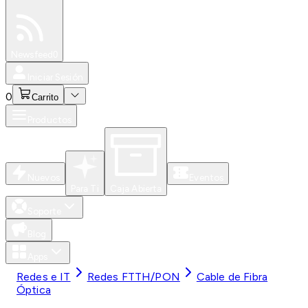
Especiales
Newsfeed
0
Iniciar Sesión
0
Carrito
Productos
Nuevos
Eventos
Para Ti
Caja Abierta
Soporte
Blog
Apps
Redes e IT
Redes FTTH/PON
Cable de Fibra
Óptica