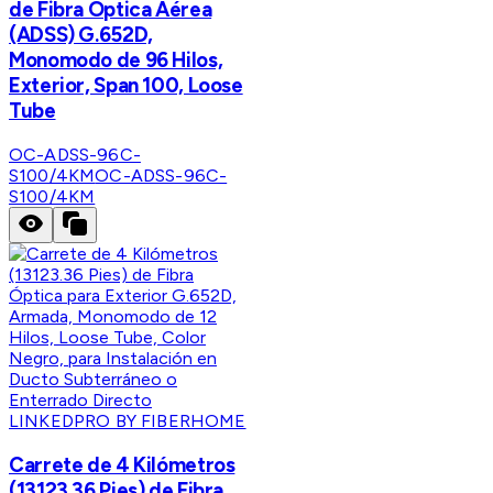
de Fibra Óptica Aérea
(ADSS) G.652D,
Monomodo de 96 Hilos,
Exterior, Span 100, Loose
Tube
OC-ADSS-96C-
S100/4KM
OC-ADSS-96C-
S100/4KM
LINKEDPRO BY FIBERHOME
Carrete de 4 Kilómetros
(13123.36 Pies) de Fibra