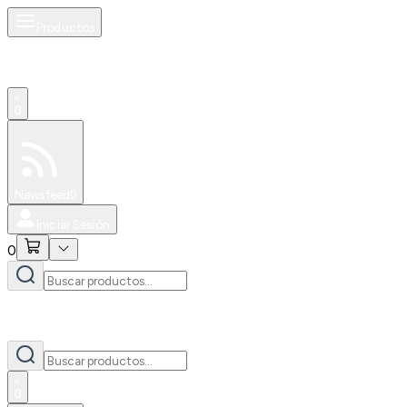
Productos
0
Especiales
Newsfeed
0
Iniciar Sesión
0
0