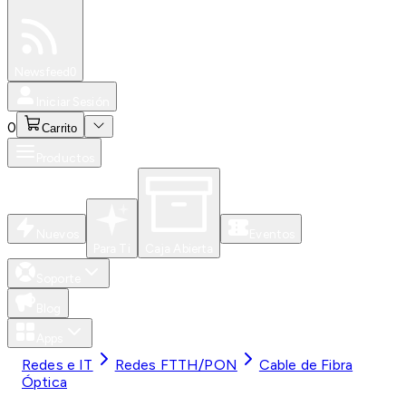
Especiales
Newsfeed
0
Iniciar Sesión
0
Carrito
Productos
Nuevos
Eventos
Para Ti
Caja Abierta
Soporte
Blog
Apps
Redes e IT
Redes FTTH/PON
Cable de Fibra
Óptica