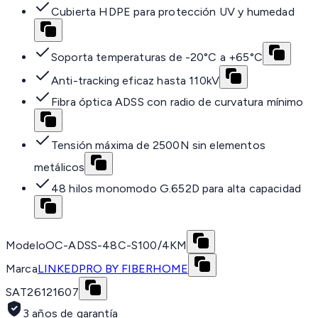
Cubierta HDPE para protección UV y humedad
Soporta temperaturas de -20°C a +65°C
Anti-tracking eficaz hasta 110kV
Fibra óptica ADSS con radio de curvatura mínimo
Tensión máxima de 2500N sin elementos
metálicos
48 hilos monomodo G.652D para alta capacidad
Modelo
OC-ADSS-48C-S100/4KM
Marca
LINKEDPRO BY FIBERHOME
SAT
26121607
3 años de garantía