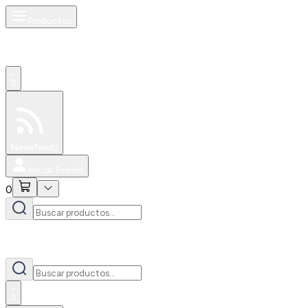
Productos
0
Especiales
Newsfeed
0
Iniciar Sesión
0
0