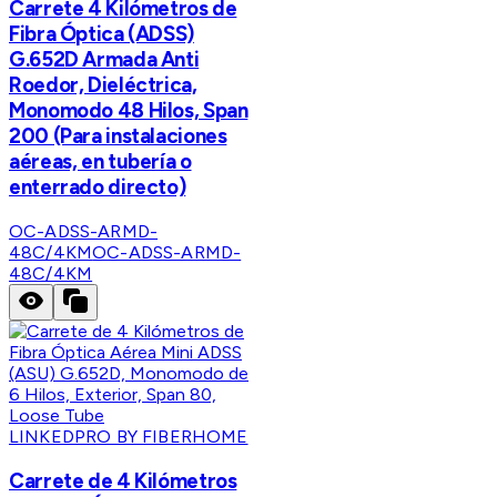
Carrete 4 Kilómetros de
Fibra Óptica (ADSS)
G.652D Armada Anti
Roedor, Dieléctrica,
Monomodo 48 Hilos, Span
200 (Para instalaciones
aéreas, en tubería o
enterrado directo)
OC-ADSS-ARMD-
48C/4KM
OC-ADSS-ARMD-
48C/4KM
LINKEDPRO BY FIBERHOME
Carrete de 4 Kilómetros