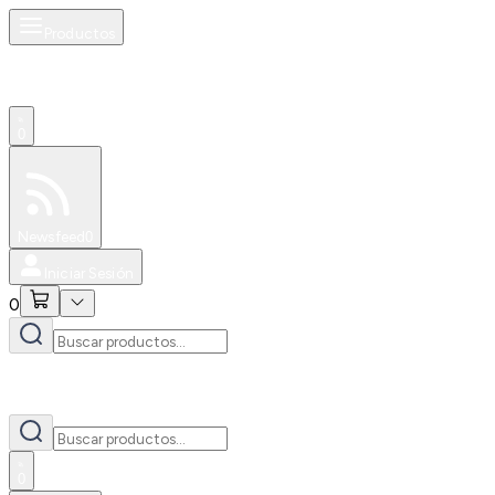
Productos
0
Especiales
Newsfeed
0
Iniciar Sesión
0
0