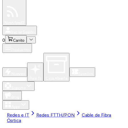
Especiales
Newsfeed
0
Iniciar Sesión
0
Carrito
Productos
Nuevos
Eventos
Para Ti
Caja Abierta
Soporte
Blog
Apps
Redes e IT
Redes FTTH/PON
Cable de Fibra
Óptica