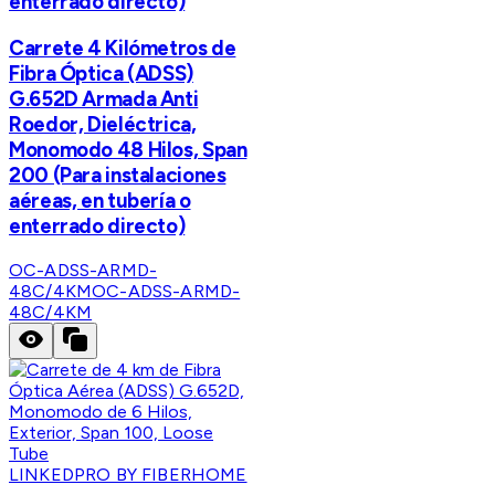
enterrado directo)
Carrete 4 Kilómetros de
Fibra Óptica (ADSS)
G.652D Armada Anti
Roedor, Dieléctrica,
Monomodo 48 Hilos, Span
200 (Para instalaciones
aéreas, en tubería o
enterrado directo)
OC-ADSS-ARMD-
48C/4KM
OC-ADSS-ARMD-
48C/4KM
LINKEDPRO BY FIBERHOME