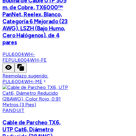
Bobina de Cable UTP 305
m. de Cobre, TX6000™
PanNet, Reelex, Blanco,
Categoría 6 Mejorado (23
AWG), LSZH (Bajo Humo,
Cero Halógenos), de 4
pares
PUL6004WH-
FE
PUL6004WH-FE
Reemplazo sugerido:
PUL6004WH-ME
PANDUIT
Cable de Parcheo TX6,
UTP Cat6, Diámetro