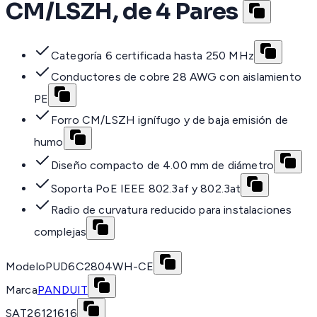
CM/LSZH, de 4 Pares
Categoría 6 certificada hasta 250 MHz
Conductores de cobre 28 AWG con aislamiento
PE
Forro CM/LSZH ignífugo y de baja emisión de
humo
Diseño compacto de 4.00 mm de diámetro
Soporta PoE IEEE 802.3af y 802.3at
Radio de curvatura reducido para instalaciones
complejas
Modelo
PUD6C2804WH-CE
Marca
PANDUIT
SAT
26121616