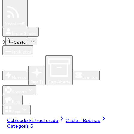
Especiales
Newsfeed
0
Iniciar Sesión
0
Carrito
Productos
Nuevos
Eventos
Para Ti
Caja Abierta
Soporte
Blog
Apps
Cableado Estructurado
Cable - Bobinas
Categoría 6