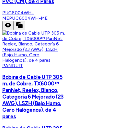
PVC (CM), de 4 Pares
PUC6004WH-
ME
PUC6004WH-ME
PANDUIT
Bobina de Cable UTP 305
m. de Cobre, TX6000™
PanNet, Reelex, Blanco,
Categoría 6 Mejorado (23
AWG), LSZH (Bajo Humo,
Cero Halógenos), de 4
pares