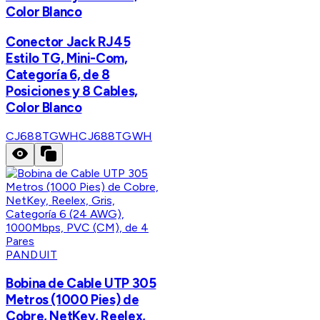
Color Blanco
Conector Jack RJ45
Estilo TG, Mini-Com,
Categoría 6, de 8
Posiciones y 8 Cables,
Color Blanco
CJ688TGWH
CJ688TGWH
PANDUIT
Bobina de Cable UTP 305
Metros (1000 Pies) de
Cobre, NetKey, Reelex,