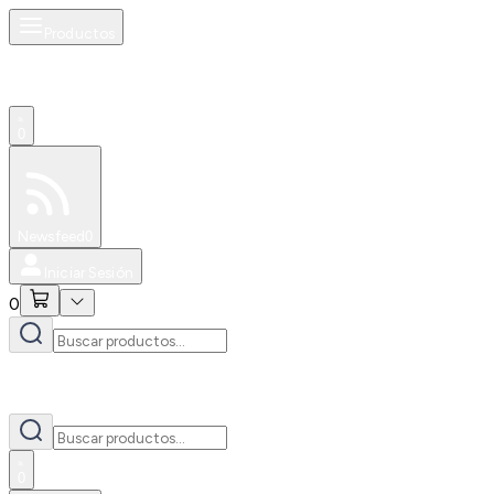
Productos
0
Especiales
Newsfeed
0
Iniciar Sesión
0
0