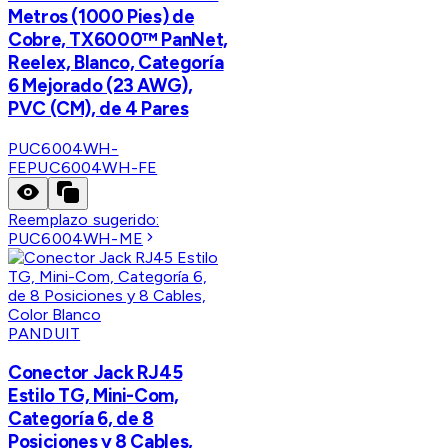
Metros (1000 Pies) de
Cobre, TX6000™ PanNet,
Reelex, Blanco, Categoría
6 Mejorado (23 AWG),
PVC (CM), de 4 Pares
PUC6004WH-
FE
PUC6004WH-FE
Reemplazo sugerido:
PUC6004WH-ME
PANDUIT
Conector Jack RJ45
Estilo TG, Mini-Com,
Categoría 6, de 8
Posiciones y 8 Cables,