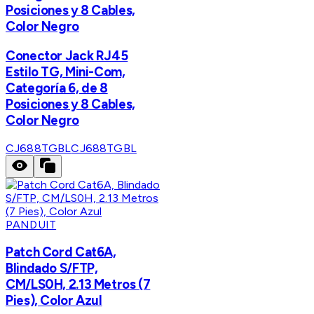
Posiciones y 8 Cables,
Color Negro
Conector Jack RJ45
Estilo TG, Mini-Com,
Categoría 6, de 8
Posiciones y 8 Cables,
Color Negro
CJ688TGBL
CJ688TGBL
PANDUIT
Patch Cord Cat6A,
Blindado S/FTP,
CM/LS0H, 2.13 Metros (7
Pies), Color Azul