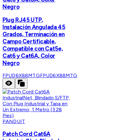
Negro
Plug RJ45 UTP,
Instalación Angulada 45
Grados, Terminación en
Campo Certificable,
Compatible con Cat5e,
Cat6 y Cat6A, Color
Negro
FPUD6X88MTG
FPUD6X88MTG
PANDUIT
Patch Cord Cat6A