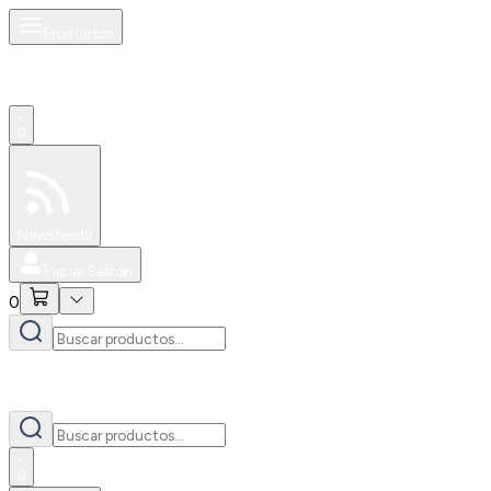
Productos
0
Especiales
Newsfeed
0
Iniciar Sesión
0
0