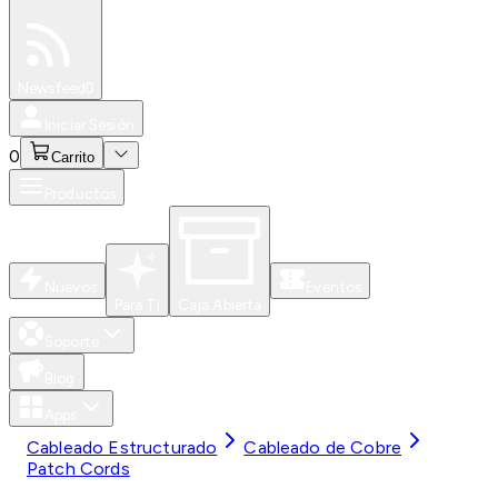
Especiales
Newsfeed
0
Iniciar Sesión
0
Carrito
Productos
Nuevos
Eventos
Para Ti
Caja Abierta
Soporte
Blog
Apps
Cableado Estructurado
Cableado de Cobre
Patch Cords