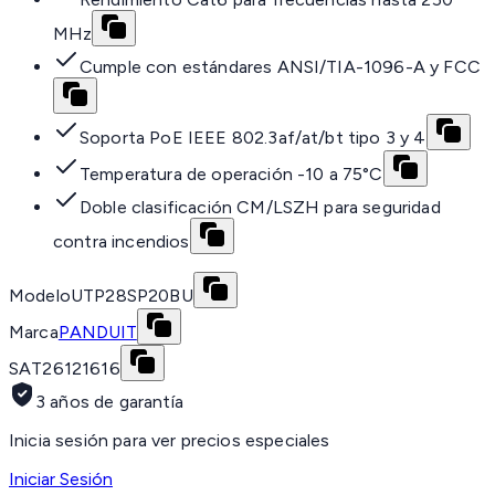
MHz
Cumple con estándares ANSI/TIA-1096-A y FCC
Soporta PoE IEEE 802.3af/at/bt tipo 3 y 4
Temperatura de operación -10 a 75°C
Doble clasificación CM/LSZH para seguridad
contra incendios
Modelo
UTP28SP20BU
Marca
PANDUIT
SAT
26121616
3 años de garantía
Inicia sesión para ver precios especiales
Iniciar Sesión