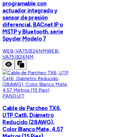
programable con
actuador integrado y
sensor de presión
diferencial, BACnet IP o
MSTP y Bluetooth, serie
Spyder Modelo 7
WEB-VA75IB24NM
WEB-
VA75IB24NM
PANDUIT
Cable de Parcheo TX6,
UTP Cat6, Diámetro
Reducido (28AWG),
Color Blanco Mate, 4.57
Metros (15 Pies)