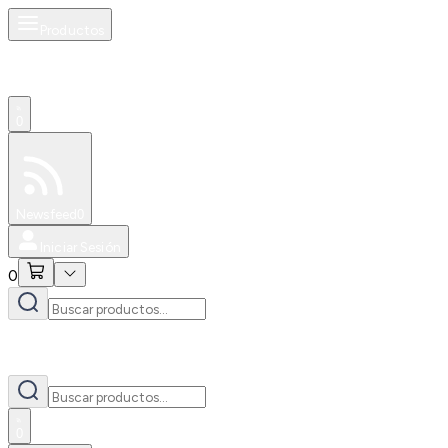
Productos
0
Especiales
Newsfeed
0
Iniciar Sesión
0
0