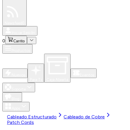
Especiales
Newsfeed
0
Iniciar Sesión
0
Carrito
Productos
Nuevos
Eventos
Para Ti
Caja Abierta
Soporte
Blog
Apps
Cableado Estructurado
Cableado de Cobre
Patch Cords