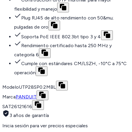
flexibilidad y manejo
Plug RJ45 de alto rendimiento con 50&mu;
pulgadas de oro
Soporta PoE IEEE 802.3bt tipo 3 y 4
Rendimiento certificado hasta 250 MHz y
categoría 6
Cumple con estándares CM/LSZH, -10°C a 75°C
operación
Modelo
UTP28SP0.2MBL
Marca
PANDUIT
SAT
26121616
3 años de garantía
Inicia sesión para ver precios especiales