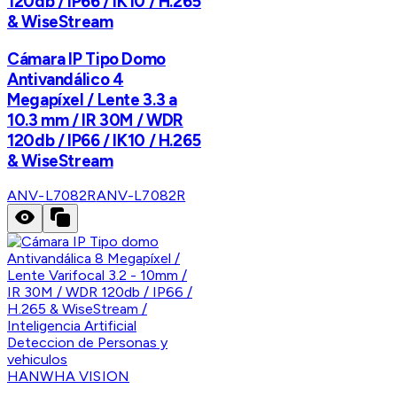
120db / IP66 / IK10 / H.265
& WiseStream
Cámara IP Tipo Domo
Antivandálico 4
Megapíxel / Lente 3.3 a
10.3 mm / IR 30M / WDR
120db / IP66 / IK10 / H.265
& WiseStream
ANV-L7082R
ANV-L7082R
HANWHA VISION