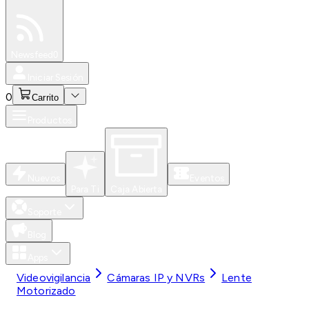
Especiales
Newsfeed
0
Iniciar Sesión
0
Carrito
Productos
Nuevos
Eventos
Para Ti
Caja Abierta
Soporte
Blog
Apps
Videovigilancia
Cámaras IP y NVRs
Lente
Motorizado