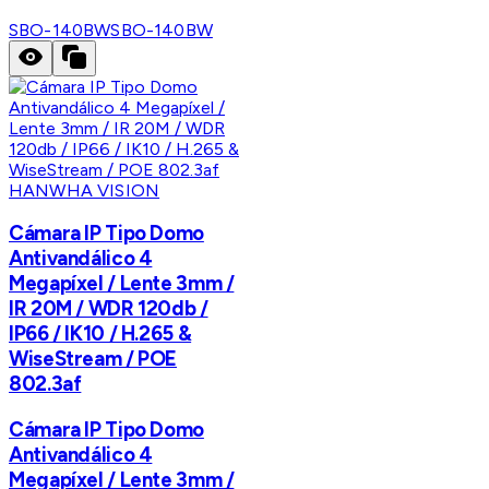
SBO-140BW
SBO-140BW
HANWHA VISION
Cámara IP Tipo Domo
Antivandálico 4
Megapíxel / Lente 3mm /
IR 20M / WDR 120db /
IP66 / IK10 / H.265 &
WiseStream / POE
802.3af
Cámara IP Tipo Domo
Antivandálico 4
Megapíxel / Lente 3mm /