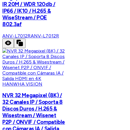
IR 20M / WDR 120db /
IP66 / IK10 / H.265 &
WiseStream / POE
802.3af
ANV-L7012R
ANV-L7012R
HANWHA VISION
NVR 32 Megapixel (8K) /
32 Canales IP / Soporta 8
Discos Duros / H.265 &
Wisestream / Wisenet
P2P / ONVIF / Compatible
con Cámaras IA / Salida