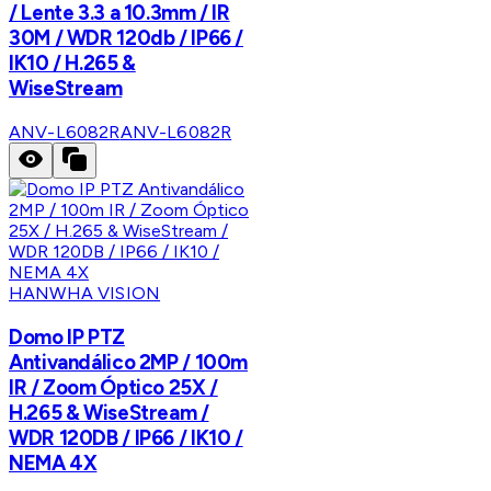
/ Lente 3.3 a 10.3mm / IR
30M / WDR 120db / IP66 /
IK10 / H.265 &
WiseStream
ANV-L6082R
ANV-L6082R
HANWHA VISION
Domo IP PTZ
Antivandálico 2MP / 100m
IR / Zoom Óptico 25X /
H.265 & WiseStream /
WDR 120DB / IP66 / IK10 /
NEMA 4X