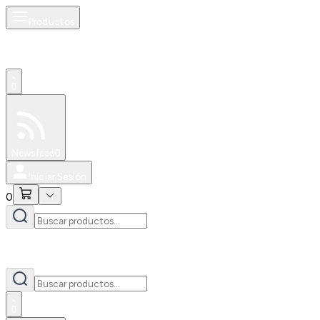
Productos
0
Especiales
Newsfeed
0
Iniciar Sesión
0
0