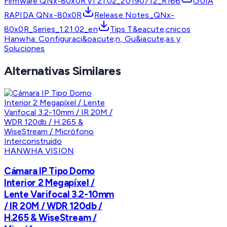
Firmware QNx-80x0R v1.21.02_20190712_R166
GUIA
RAPIDA QNx-80x0R
Release Notes_QNx-
80x0R_Series_1.21.02_en
Tips T&eacute;cnicos
Hanwha: Configuraci&oacute;n, Gu&iacute;as y
Soluciones
Alternativas Similares
HANWHA VISION
Cámara IP Tipo Domo
Interior 2 Megapíxel /
Lente Varifocal 3.2-10mm
/ IR 20M / WDR 120db /
H.265 & WiseStream /