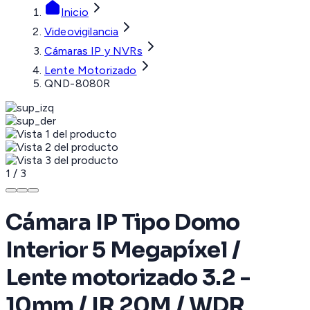
Inicio
Videovigilancia
Cámaras IP y NVRs
Lente Motorizado
QND-8080R
1
/
3
Cámara IP Tipo Domo
Interior 5 Megapíxel /
Lente motorizado 3.2 -
10mm / IR 20M / WDR