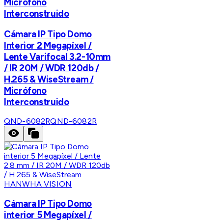
Micrófono
Interconstruido
Cámara IP Tipo Domo
Interior 2 Megapíxel /
Lente Varifocal 3.2-10mm
/ IR 20M / WDR 120db /
H.265 & WiseStream /
Micrófono
Interconstruido
QND-6082R
QND-6082R
HANWHA VISION
Cámara IP Tipo Domo
interior 5 Megapíxel /