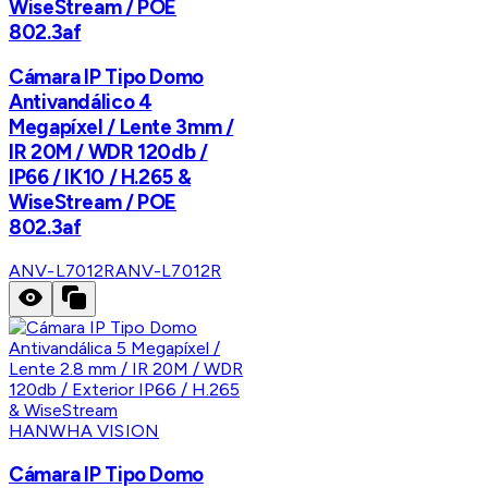
WiseStream / POE
802.3af
Cámara IP Tipo Domo
Antivandálico 4
Megapíxel / Lente 3mm /
IR 20M / WDR 120db /
IP66 / IK10 / H.265 &
WiseStream / POE
802.3af
ANV-L7012R
ANV-L7012R
HANWHA VISION
Cámara IP Tipo Domo