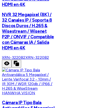
HDMI en 4K
NVR 32 Megapixel (8K) /
32 Canales IP / Soporta 8
Discos Duros / H.265 &
Wisestream / Wisenet
P2P / ONVIF / Compatible
con Cámaras IA / Salida
HDMI en 4K
XRN-3220B2
XRN-3220B2
HANWHA VISION
Cámara IP Tipo Bala