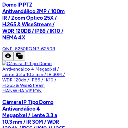
Domo IP PTZ
Antivandálico 2MP / 100m
IR / Zoom Óptico 25X /
H.265 & WiseStream /
WDR 120DB / IP66 / IK10 /
NEMA 4X
QNP-6250R
QNP-6250R
HANWHA VISION
Cámara IP Tipo Domo
Antivandálico 4
Megapíxel / Lente 3.3 a
10.3 mm / IR 30M / WDR