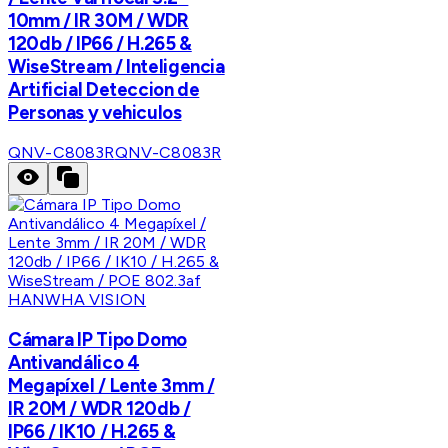
10mm / IR 30M / WDR
120db / IP66 / H.265 &
WiseStream / Inteligencia
Artificial Deteccion de
Personas y vehiculos
QNV-C8083R
QNV-C8083R
HANWHA VISION
Cámara IP Tipo Domo
Antivandálico 4
Megapíxel / Lente 3mm /
IR 20M / WDR 120db /
IP66 / IK10 / H.265 &