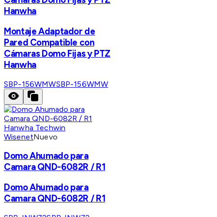
Hanwha
Montaje Adaptador de
Pared Compatible con
Cámaras Domo Fijas y PTZ
Hanwha
SBP-156WMW
SBP-156WMW
Hanwha Techwin
Wisenet
Nuevo
Domo Ahumado para
Camara QND-6082R / R1
Domo Ahumado para
Camara QND-6082R / R1