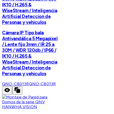
IK10 / H.265 &
WiseStream / Inteligencia
Artificial Deteccion de
Personas y vehiculos
Cámara IP Tipo bala
Antivandálica 5 Megapíxel
/ Lente fijo 3mm / IR 25 a
30M / WDR 120db / IP66 /
IK10 / H.265 &
WiseStream / Inteligencia
Artificial Deteccion de
Personas y vehiculos
QNO-C8013R
QNO-C8013R
HANWHA VISION