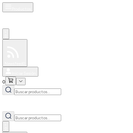
Productos
0
Especiales
Newsfeed
0
Iniciar Sesión
0
0