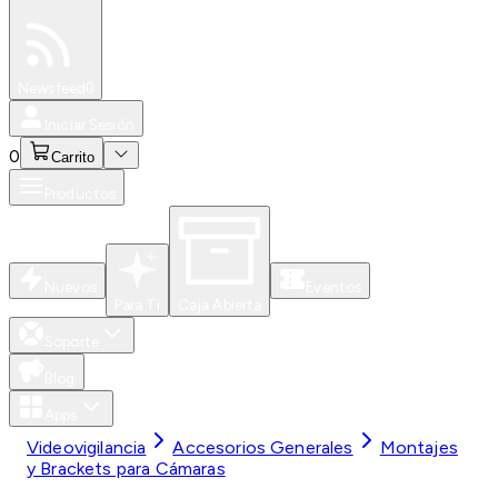
Especiales
Newsfeed
0
Iniciar Sesión
0
Carrito
Productos
Nuevos
Eventos
Para Ti
Caja Abierta
Soporte
Blog
Apps
Videovigilancia
Accesorios Generales
Montajes
y Brackets para Cámaras