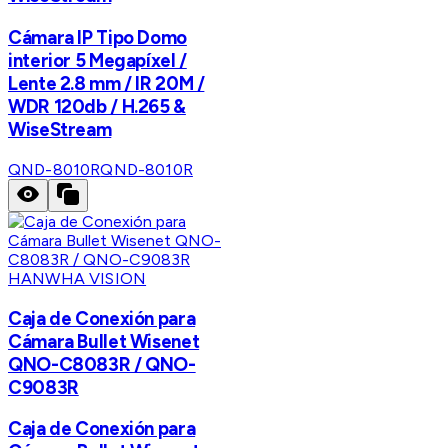
Cámara IP Tipo Domo
interior 5 Megapíxel /
Lente 2.8 mm / IR 20M /
WDR 120db / H.265 &
WiseStream
QND-8010R
QND-8010R
HANWHA VISION
Caja de Conexión para
Cámara Bullet Wisenet
QNO-C8083R / QNO-
C9083R
Caja de Conexión para