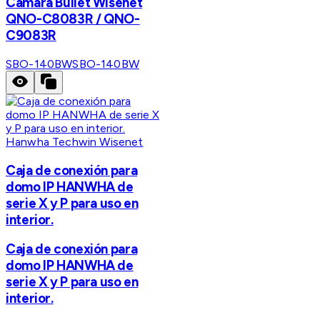
Cámara Bullet Wisenet
QNO-C8083R / QNO-
C9083R
SBO-140BW
SBO-140BW
Hanwha Techwin Wisenet
Caja de conexión para
domo IP HANWHA de
serie X y P para uso en
interior.
Caja de conexión para
domo IP HANWHA de
serie X y P para uso en
interior.