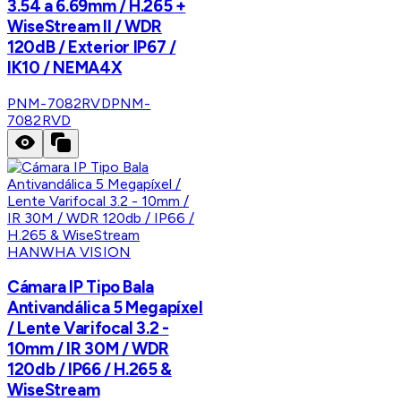
3.54 a 6.69mm / H.265 +
WiseStream II / WDR
120dB / Exterior IP67 /
IK10 / NEMA4X
PNM-7082RVD
PNM-
7082RVD
HANWHA VISION
Cámara IP Tipo Bala
Antivandálica 5 Megapíxel
/ Lente Varifocal 3.2 -
10mm / IR 30M / WDR
120db / IP66 / H.265 &
WiseStream