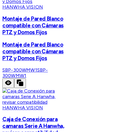
HANWHA VISION
Montaje de Pared Blanco
compatible con Cámaras
PTZ y Domos Fijos
Montaje de Pared Blanco
compatible con Cámaras
PTZ y Domos Fijos
SBP-300WMW1
SBP-
300WMW1
HANWHA VISION
Caja de Conexión para
camaras Serie A Hanwha,