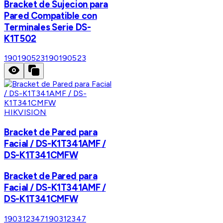
Bracket de Sujecion para
Pared Compatible con
Terminales Serie DS-
K1T502
190190523
190190523
HIKVISION
Bracket de Pared para
Facial / DS-K1T341AMF /
DS-K1T341CMFW
Bracket de Pared para
Facial / DS-K1T341AMF /
DS-K1T341CMFW
190312347
190312347