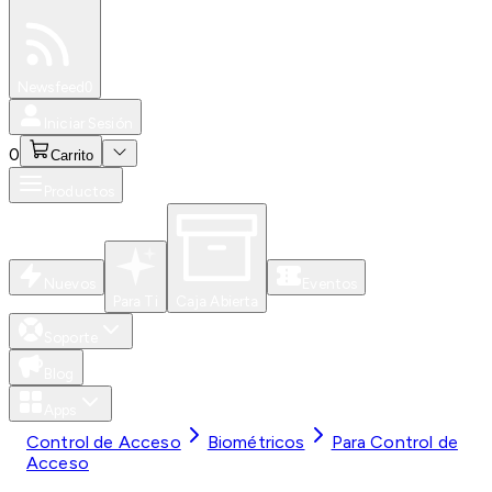
Especiales
Newsfeed
0
Iniciar Sesión
0
Carrito
Productos
Nuevos
Eventos
Para Ti
Caja Abierta
Soporte
Blog
Apps
Control de Acceso
Biométricos
Para Control de
Acceso