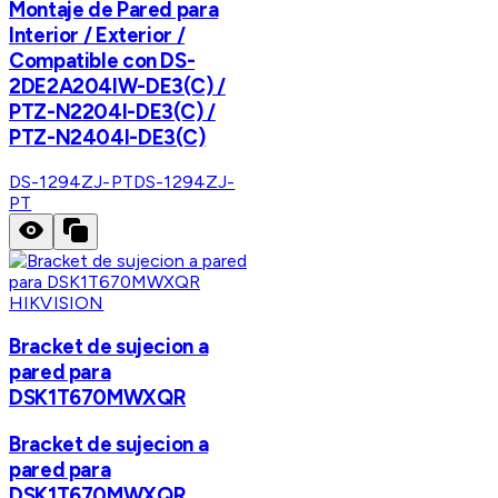
Montaje de Pared para
Interior / Exterior /
Compatible con DS-
2DE2A204IW-DE3(C) /
PTZ-N2204I-DE3(C) /
PTZ-N2404I-DE3(C)
DS-1294ZJ-PT
DS-1294ZJ-
PT
HIKVISION
Bracket de sujecion a
pared para
DSK1T670MWXQR
Bracket de sujecion a
pared para
DSK1T670MWXQR