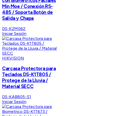
con Biometricos Faciales
Min Moe / Conexión RS-
485 / Soporta Botón de
Salida y Chapa
DS-K2M062
Iniciar Sesión
HIKVISION
Carcasa Protectora para
Teclados DS-K1T805 /
Protege de la Lluvia /
Material SECC
DS-KAB805-S1
Iniciar Sesión