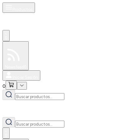
Productos
0
Especiales
Newsfeed
0
Iniciar Sesión
0
0