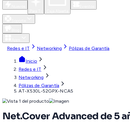
Nuevos
Eventos
Para Ti
Caja Abierta
Soporte
Blog
Apps
Redes e IT
Networking
Pólizas de Garantía
Inicio
Redes e IT
Networking
Pólizas de Garantía
AT-X530L-52GPX-NCA5
Net.Cover Advanced de 5 a