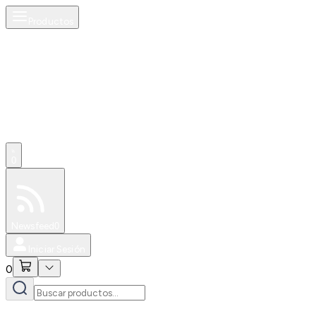
Productos
0
Especiales
Newsfeed
0
Iniciar Sesión
0