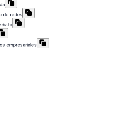
ida
o de redes
ediata
des empresariales