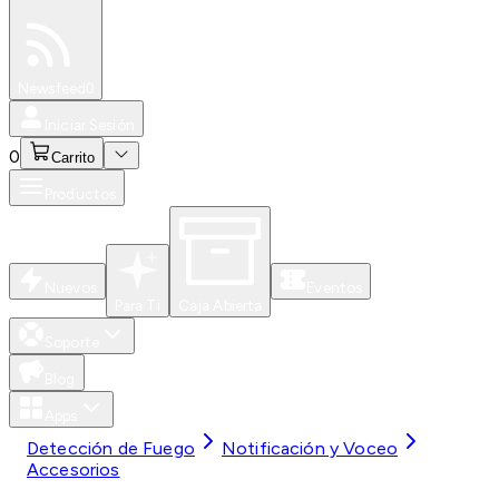
Especiales
Newsfeed
0
Iniciar Sesión
0
Carrito
Productos
Nuevos
Eventos
Para Ti
Caja Abierta
Soporte
Blog
Apps
Detección de Fuego
Notificación y Voceo
Accesorios