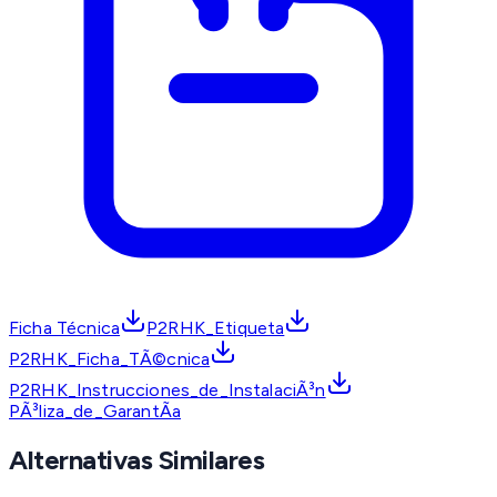
Ficha Técnica
P2RHK_Etiqueta
P2RHK_Ficha_TÃ©cnica
P2RHK_Instrucciones_de_InstalaciÃ³n
PÃ³liza_de_GarantÃ­a
Alternativas Similares