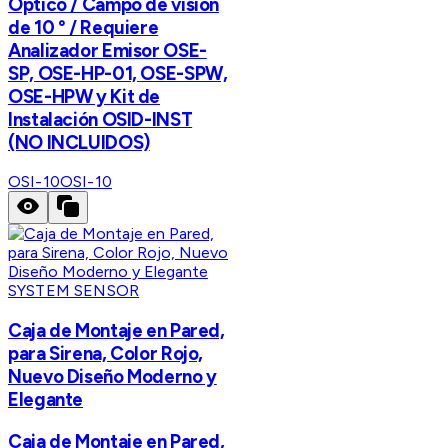
Óptico / Campo de visión
de 10 ° / Requiere
Analizador Emisor OSE-
SP, OSE-HP-01, OSE-SPW,
OSE-HPW y Kit de
Instalación OSID-INST
(NO INCLUIDOS)
OSI-10
OSI-10
SYSTEM SENSOR
Caja de Montaje en Pared,
para Sirena, Color Rojo,
Nuevo Diseño Moderno y
Elegante
Caja de Montaje en Pared,