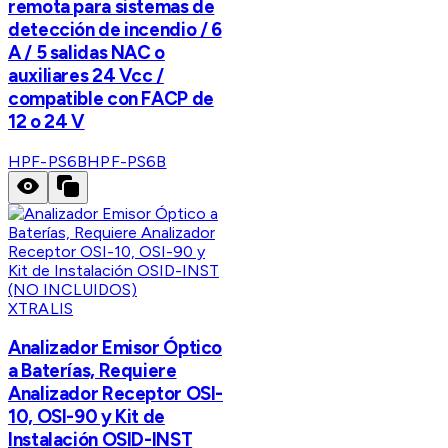
remota para sistemas de
detección de incendio / 6
A / 5 salidas NAC o
auxiliares 24 Vcc /
compatible con FACP de
12 o 24 V
HPF-PS6B
HPF-PS6B
XTRALIS
Analizador Emisor Óptico
a Baterías, Requiere
Analizador Receptor OSI-
10, OSI-90 y Kit de
Instalación OSID-INST