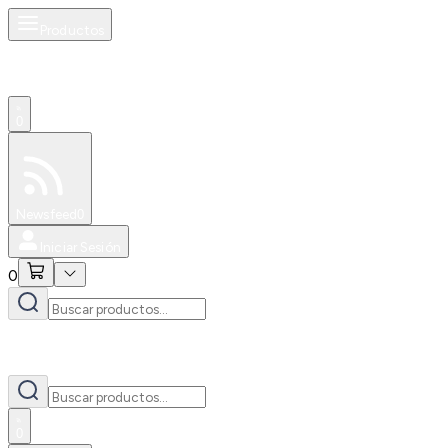
Productos
0
Especiales
Newsfeed
0
Iniciar Sesión
0
0