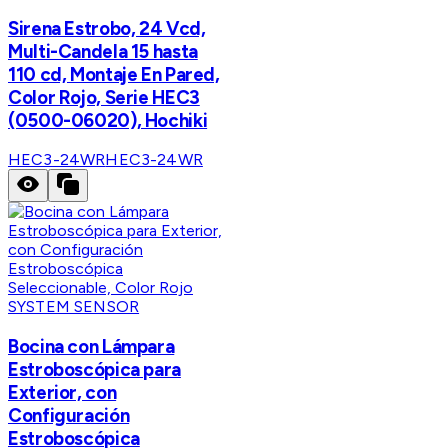
Sirena Estrobo, 24 Vcd,
Multi-Candela 15 hasta
110 cd, Montaje En Pared,
Color Rojo, Serie HEC3
(0500-06020), Hochiki
HEC3-24WR
HEC3-24WR
SYSTEM SENSOR
Bocina con Lámpara
Estroboscópica para
Exterior, con
Configuración
Estroboscópica