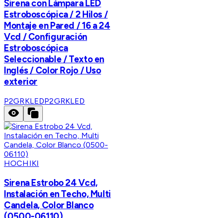
Sirena con Lámpara LED
Estroboscópica / 2 Hilos /
Montaje en Pared / 16 a 24
Vcd / Configuración
Estroboscópica
Seleccionable / Texto en
Inglés / Color Rojo / Uso
exterior
P2GRKLED
P2GRKLED
HOCHIKI
Sirena Estrobo 24 Vcd,
Instalación en Techo, Multi
Candela, Color Blanco
(0500-06110)