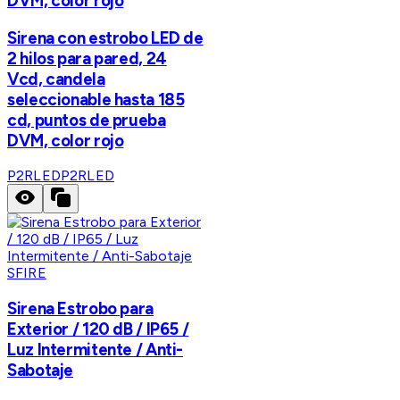
DVM, color rojo
Sirena con estrobo LED de
2 hilos para pared, 24
Vcd, candela
seleccionable hasta 185
cd, puntos de prueba
DVM, color rojo
P2RLED
P2RLED
SFIRE
Sirena Estrobo para
Exterior / 120 dB / IP65 /
Luz Intermitente / Anti-
Sabotaje