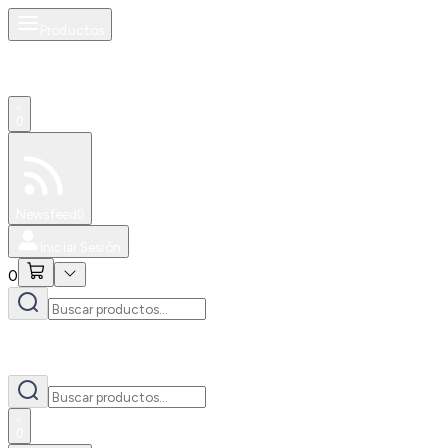
Productos
0
Especiales
Newsfeed
0
Iniciar Sesión
0
0