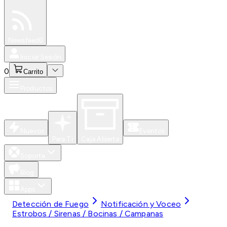
Especiales
Newsfeed
0
Iniciar Sesión
0
Carrito
Productos
Nuevos
Eventos
Para Ti
Caja Abierta
Soporte
Blog
Apps
Detección de Fuego
Notificación y Voceo
Estrobos / Sirenas / Bocinas / Campanas