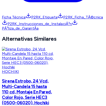
Ficha Técnica
P2RK_Etiqueta
P2RK_Ficha_TÃ©cnica
P2RK_Instrucciones_de_InstalaciÃ³n
PÃ³liza_de_GarantÃ­a
Alternativas Similares
HOCHIKI
Sirena Estrobo, 24 Vcd,
Multi-Candela 15 hasta
110 cd, Montaje En Pared,
Color Rojo, Serie HEC3
(0500-06020), Hochiki