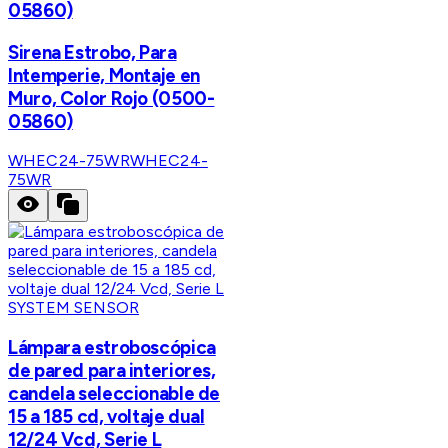
05860)
Sirena Estrobo, Para
Intemperie, Montaje en
Muro, Color Rojo (0500-
05860)
WHEC24-75WR
WHEC24-
75WR
SYSTEM SENSOR
Lámpara estroboscópica
de pared para interiores,
candela seleccionable de
15 a 185 cd, voltaje dual
12/24 Vcd, Serie L