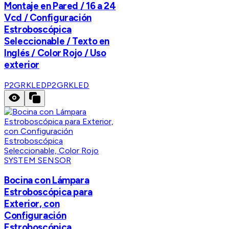
Montaje en Pared / 16 a 24
Vcd / Configuración
Estroboscópica
Seleccionable / Texto en
Inglés / Color Rojo / Uso
exterior
P2GRKLED
P2GRKLED
SYSTEM SENSOR
Bocina con Lámpara
Estroboscópica para
Exterior, con
Configuración
Estroboscópica