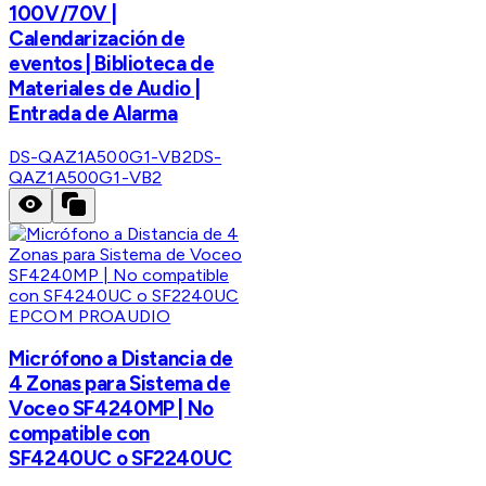
100V/70V |
Calendarización de
eventos | Biblioteca de
Materiales de Audio |
Entrada de Alarma
DS-QAZ1A500G1-VB2
DS-
QAZ1A500G1-VB2
EPCOM PROAUDIO
Micrófono a Distancia de
4 Zonas para Sistema de
Voceo SF4240MP | No
compatible con
SF4240UC o SF2240UC