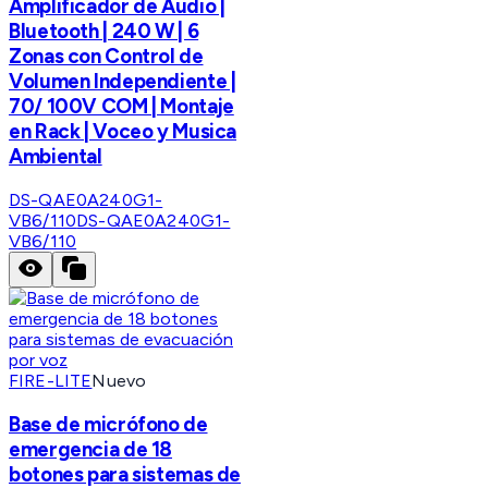
Amplificador de Audio |
Bluetooth | 240 W | 6
Zonas con Control de
Volumen Independiente |
70/ 100V COM | Montaje
en Rack | Voceo y Musica
Ambiental
DS-QAE0A240G1-
VB6/110
DS-QAE0A240G1-
VB6/110
FIRE-LITE
Nuevo
Base de micrófono de
emergencia de 18
botones para sistemas de