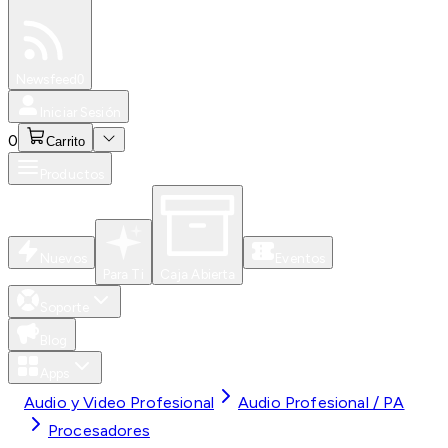
Especiales
Newsfeed
0
Iniciar Sesión
0
Carrito
Productos
Nuevos
Eventos
Para Ti
Caja Abierta
Soporte
Blog
Apps
Audio y Video Profesional
Audio Profesional / PA
Procesadores