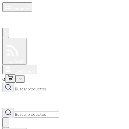
Productos
0
Especiales
Newsfeed
0
Iniciar Sesión
0
0