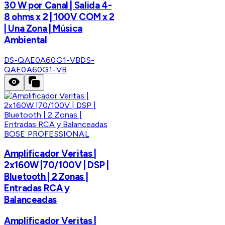
30 W por Canal | Salida 4-
8 ohms x 2 | 100V COM x 2
| Una Zona | Música
Ambiental
DS-QAE0A60G1-VB
DS-
QAE0A60G1-VB
BOSE PROFESSIONAL
Amplificador Veritas |
2x160W |70/100V | DSP |
Bluetooth | 2 Zonas |
Entradas RCA y
Balanceadas
Amplificador Veritas |