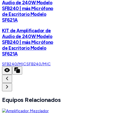
Audio de 240W Modelo
SFB240 | más Micrófono
de Escritorio Modelo
SF621A
KIT de Amplificador de
Audio de 240W Modelo
SFB240 | más Micrófono
de Escritorio Modelo
SF621A
SFB240/MIC
SFB240/MIC
Equipos Relacionados