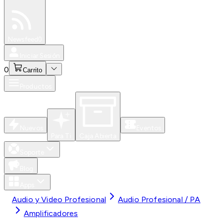
Especiales
Newsfeed
0
Iniciar Sesión
0
Carrito
Productos
Nuevos
Eventos
Para Ti
Caja Abierta
Soporte
Blog
Apps
Audio y Video Profesional
Audio Profesional / PA
Amplificadores