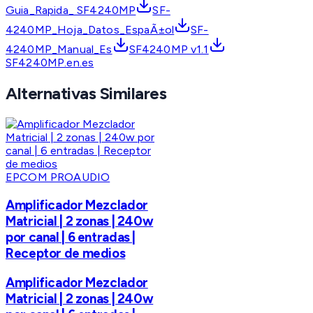
Guia_Rapida_ SF4240MP
SF-
4240MP_Hoja_Datos_EspaÃ±ol
SF-
4240MP_Manual_Es
SF4240MP v1.1
SF4240MP.en.es
Alternativas Similares
EPCOM PROAUDIO
Amplificador Mezclador
Matricial | 2 zonas | 240w
por canal | 6 entradas |
Receptor de medios
Amplificador Mezclador
Matricial | 2 zonas | 240w