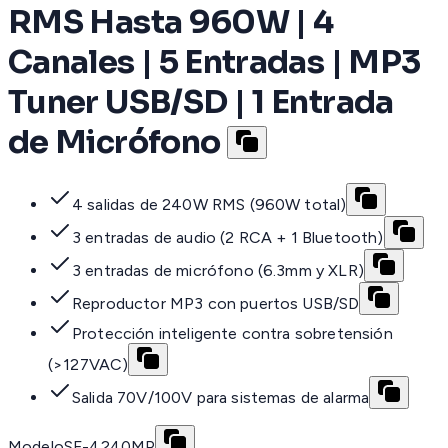
RMS Hasta 960W | 4
Canales | 5 Entradas | MP3
Tuner USB/SD | 1 Entrada
de Micrófono
4 salidas de 240W RMS (960W total)
3 entradas de audio (2 RCA + 1 Bluetooth)
3 entradas de micrófono (6.3mm y XLR)
Reproductor MP3 con puertos USB/SD
Protección inteligente contra sobretensión
(>127VAC)
Salida 70V/100V para sistemas de alarma
Modelo
SF-4240MP