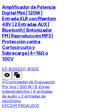
Amplificador de Potencia
Digital Mini | 120W |
Entrada XLR con Phantom
48V | 2 Entradas AUX |
Bluetooth | Sintonizador
FM | Reproducción MP3 |
Protección contra
Cortocircuito y
Sobrecarga | 4~16Ω o
100V
EP-B120E
EP-B120E
EPCOM PROAUDIO