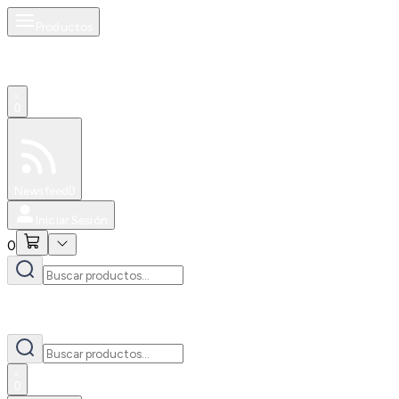
Productos
0
Especiales
Newsfeed
0
Iniciar Sesión
0
0