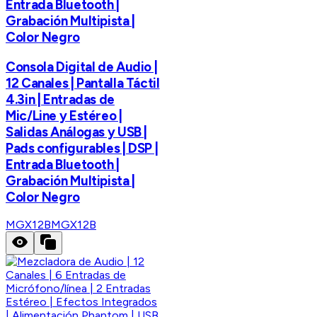
Entrada Bluetooth |
Grabación Multipista |
Color Negro
Consola Digital de Audio |
12 Canales | Pantalla Táctil
4.3in | Entradas de
Mic/Line y Estéreo |
Salidas Análogas y USB |
Pads configurables | DSP |
Entrada Bluetooth |
Grabación Multipista |
Color Negro
MGX12B
MGX12B