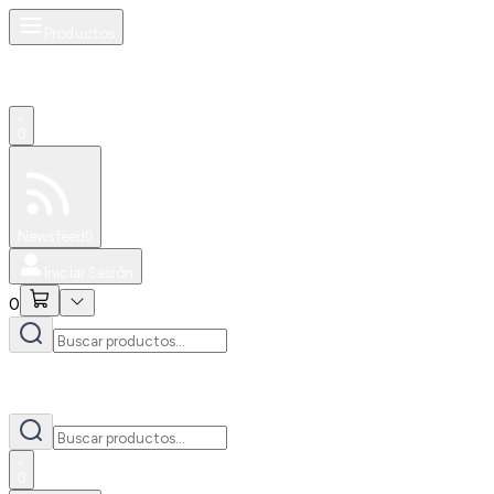
Productos
0
Especiales
Newsfeed
0
Iniciar Sesión
0
0