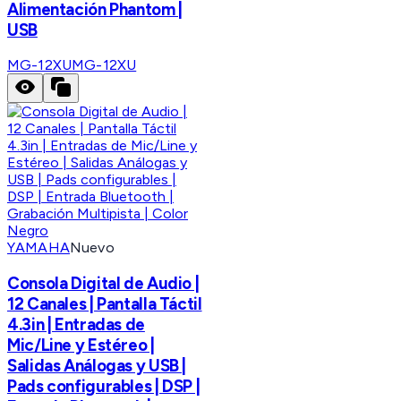
Alimentación Phantom |
USB
MG-12XU
MG-12XU
YAMAHA
Nuevo
Consola Digital de Audio |
12 Canales | Pantalla Táctil
4.3in | Entradas de
Mic/Line y Estéreo |
Salidas Análogas y USB |
Pads configurables | DSP |