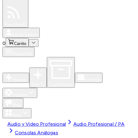
Especiales
Newsfeed
0
Iniciar Sesión
0
Carrito
Productos
Nuevos
Eventos
Para Ti
Caja Abierta
Soporte
Blog
Apps
Audio y Video Profesional
Audio Profesional / PA
Consolas Análogas